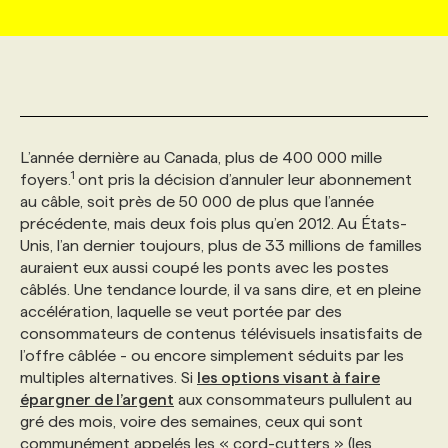
MARKETING ET COMMUNICATION
NOUVEAUX MANDATS
AFFICHEZ UN POSTE / TARIFS
CANDIDAT
BULLETIN RECRUTEMENT
NOS CONFÉRENCES
FORMATIONS
WEB & MÉDIAS SOCIAUX
VOIR LES OFFRES
AFFAIRES DE L'INDUSTRIE
CONSULTER LA CVTHÈQUE
INFOLETTRE PUBLICITÉ
FAQ
NOS FORMATIONS EN LIGNE
CHASSE DE TÊTE
L’année dernière au Canada, plus de 400 000 mille
1
MARKETING DURABLE
PROFIL CANDIDAT
foyers.
ont pris la décision d’annuler leur abonnement
INITIATIVES NUMÉRIQUES
PROFIL ENTREPRISE
ANNONCEZ AVEC NOUS
ANNONCEZ AVEC NOUS
NOS PARCOURS DE FORMATIONS
SERVICE DE CHASSE DE TÊTE
au câble, soit près de 50 000 de plus que l’année
précédente, mais deux fois plus qu’en 2012. Au États-
GEO/SEO
PRIX ET DISTINCTIONS
FAQ
FORMATIONS PERSONNALISÉES
NOS TARIFS
Unis, l’an dernier toujours, plus de 33 millions de familles
auraient eux aussi coupé les ponts avec les postes
câblés. Une tendance lourde, il va sans dire, et en pleine
ÉVÉNEMENTIEL
TENDANCES
ANNONCEZ AVEC NOUS
NOS FORMATEUR‧RICES
NOS EXPERTISES
accélération, laquelle se veut portée par des
consommateurs de contenus télévisuels insatisfaits de
l’offre câblée - ou encore simplement séduits par les
NOS AUTEUR‧RICES
POURQUOI CHOISIR NOS FORMATIONS
FAQ
multiples alternatives. Si
les options visant à faire
épargner de l’argent
aux consommateurs pullulent au
gré des mois, voire des semaines, ceux qui sont
NOS TARIFS
ANNONCEZ AVEC NOUS
communément appelés les « cord-cutters » (les