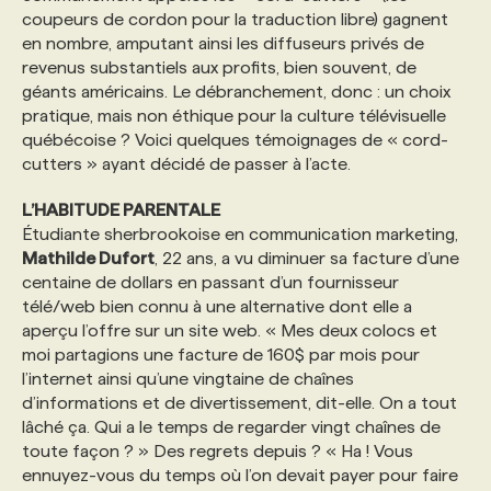
coupeurs de cordon pour la traduction libre) gagnent
en nombre, amputant ainsi les diffuseurs privés de
PROGRAMMES DE SUBVENTIONS
revenus substantiels aux profits, bien souvent, de
géants américains. Le débranchement, donc : un choix
pratique, mais non éthique pour la culture télévisuelle
FAQ
québécoise ? Voici quelques témoignages de « cord-
cutters » ayant décidé de passer à l’acte.
ANNONCEZ AVEC NOUS
L’HABITUDE PARENTALE
Étudiante sherbrookoise en communication marketing,
Mathilde Dufort
, 22 ans, a vu diminuer sa facture d’une
centaine de dollars en passant d’un fournisseur
télé/web bien connu à une alternative dont elle a
aperçu l’offre sur un site web. « Mes deux colocs et
moi partagions une facture de 160$ par mois pour
l’internet ainsi qu’une vingtaine de chaînes
d’informations et de divertissement, dit-elle. On a tout
lâché ça. Qui a le temps de regarder vingt chaînes de
toute façon ? » Des regrets depuis ? « Ha ! Vous
ennuyez-vous du temps où l’on devait payer pour faire