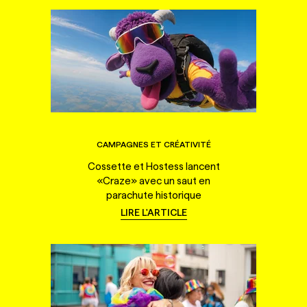
CAMPAGNES ET CRÉATIVITÉ
Cossette et Hostess lancent
«Craze» avec un saut en
parachute historique
LIRE L'ARTICLE