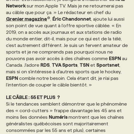
Network
sur mon Apple TV. Mais je ne retournerai pas
au câble que pour ça. » Le rédacteur en chef du
Grenier magazine
,
Éric Chandonnet
, ajoute lui aussi
son point de vue quant à l’offre sportive câblée. « En
2019, on a accès aux journaux et aux stations de radio
du monde entier, dit-il, mais pour ce qui est de la télé,
c'est autrement différent. Je suis un fervent amateur de
sports et je ne comprends pas pourquoi nous ne
pouvons pas avoir accès à des chaînes comme
ESPN
au
Canada. J'adore
RDS
,
TVA Sports
,
TSN
et
Sportsnet
,
mais si on s'intéresse à d'autres sports que le hockey,
ESPN
comble notre besoin. Cela étant dit, je n'ai pas
l’intention de couper le câble bientôt. »
LE CÂBLE : 55 ET PLUS ?
Si le tendances semblent démontrer que le phénomène
des « cord-cutters » frappe davantage les 45 ans et
moins (les données
Numéris
montrent que les chaînes
généralistes québécoises sont majoritairement
consommées par les 55 ans et plus), certaines