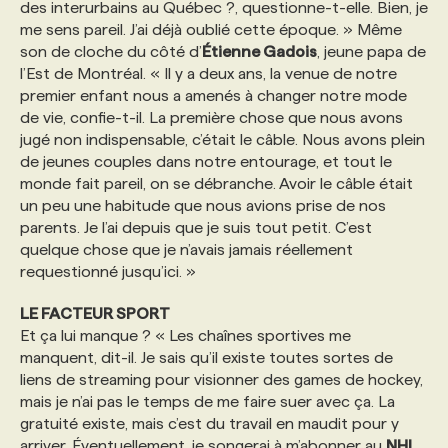
des interurbains au Québec ?, questionne-t-elle. Bien, je
me sens pareil. J’ai déjà oublié cette époque. » Même
son de cloche du côté d’
Étienne Gadois
, jeune papa de
l’Est de Montréal. « Il y a deux ans, la venue de notre
premier enfant nous a amenés à changer notre mode
de vie, confie-t-il. La première chose que nous avons
jugé non indispensable, c’était le câble. Nous avons plein
de jeunes couples dans notre entourage, et tout le
monde fait pareil, on se débranche. Avoir le câble était
un peu une habitude que nous avions prise de nos
parents. Je l’ai depuis que je suis tout petit. C’est
quelque chose que je n’avais jamais réellement
requestionné jusqu’ici. »
LE FACTEUR SPORT
Et ça lui manque ? « Les chaînes sportives me
manquent, dit-il. Je sais qu’il existe toutes sortes de
liens de streaming pour visionner des games de hockey,
mais je n’ai pas le temps de me faire suer avec ça. La
gratuité existe, mais c’est du travail en maudit pour y
arriver. Éventuellement, je songerai à m’abonner au
NHL