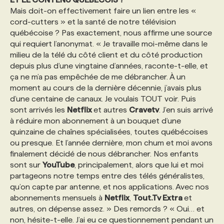
Mais doit-on effectivement faire un lien entre les «
cord-cutters » et la santé de notre télévision
québécoise ? Pas exactement, nous affirme une source
qui requiert l’anonymat. « Je travaille moi-même dans le
milieu de la télé du côté client et du côté production
depuis plus d’une vingtaine d’années, raconte-t-elle, et
ça ne m’a pas empêchée de me débrancher. À un
moment au cours de la dernière décennie, j’avais plus
d’une centaine de canaux. Je voulais TOUT voir. Puis
sont arrivés les
Netflix
et autres
Cravetv
. J’en suis arrivé
à réduire mon abonnement à un bouquet d’une
quinzaine de chaînes spécialisées, toutes québécoises
ou presque. Et l’année dernière, mon chum et moi avons
finalement décidé de nous débrancher. Nos enfants
sont sur
YouTube
, principalement, alors que lui et moi
partageons notre temps entre des télés généralistes,
qu’on capte par antenne, et nos applications. Avec nos
abonnements mensuels à
Netflix
,
Tout.Tv Extra
et
autres, on dépense assez. » Des remords ? « Oui… et
non, hésite-t-elle. J’ai eu ce questionnement pendant un