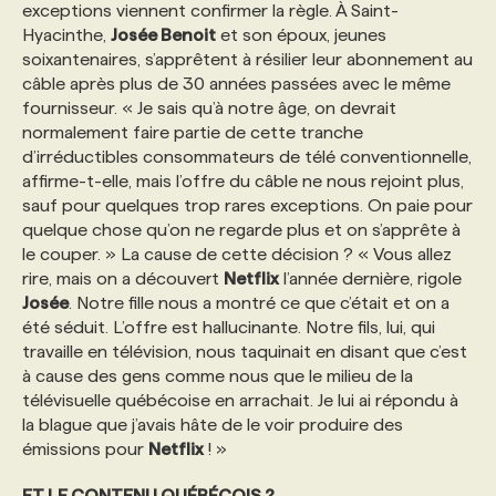
exceptions viennent confirmer la règle. À Saint-
Hyacinthe,
Josée Benoit
et son époux, jeunes
soixantenaires, s’apprêtent à résilier leur abonnement au
câble après plus de 30 années passées avec le même
fournisseur. « Je sais qu’à notre âge, on devrait
normalement faire partie de cette tranche
d’irréductibles consommateurs de télé conventionnelle,
affirme-t-elle, mais l’offre du câble ne nous rejoint plus,
sauf pour quelques trop rares exceptions. On paie pour
quelque chose qu’on ne regarde plus et on s’apprête à
le couper. » La cause de cette décision ? « Vous allez
rire, mais on a découvert
Netflix
l’année dernière, rigole
Josée
. Notre fille nous a montré ce que c’était et on a
été séduit. L’offre est hallucinante. Notre fils, lui, qui
travaille en télévision, nous taquinait en disant que c’est
à cause des gens comme nous que le milieu de la
télévisuelle québécoise en arrachait. Je lui ai répondu à
la blague que j’avais hâte de le voir produire des
émissions pour
Netflix
! »
ET LE CONTENU QUÉBÉCOIS ?