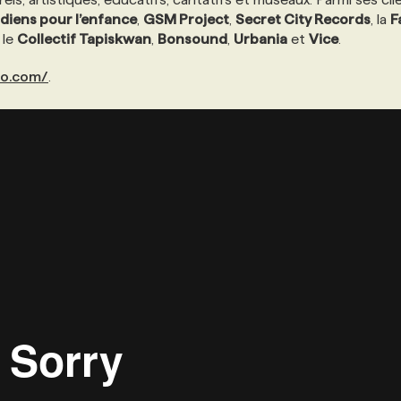
diens pour l’enfance
,
GSM Project
,
Secret City Records
, la
F
, le
Collectif Tapiskwan
,
Bonsound
,
Urbania
et
Vice
.
io.com/
.