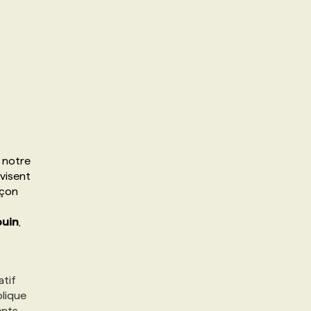
r notre
 visent
açon
ouin
,
atif
plique
ents,