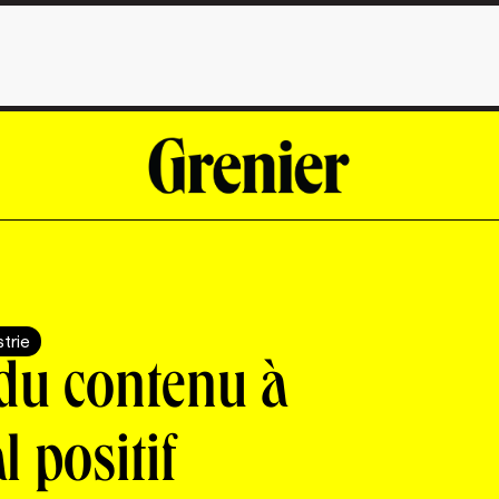
strie
du contenu à
l positif