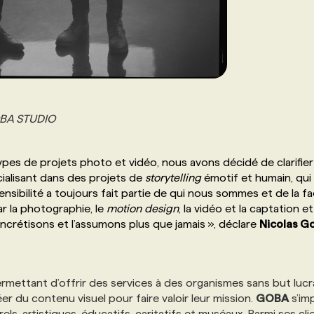
GOBA STUDIO
 types de projets photo et vidéo, nous avons décidé de clarifie
cialisant dans des projets de
storytelling
émotif et humain, qui
sibilité a toujours fait partie de qui nous sommes et de la f
ar la photographie, le
motion design
, la vidéo et la captation et
concrétisons et l’assumons plus que jamais », déclare
Nicolas G
mettant d’offrir des services à des organismes sans but lucr
r du contenu visuel pour faire valoir leur mission.
GOBA
s’im
els, artistiques, éducatifs, caritatifs et muséaux. Parmi ses cli