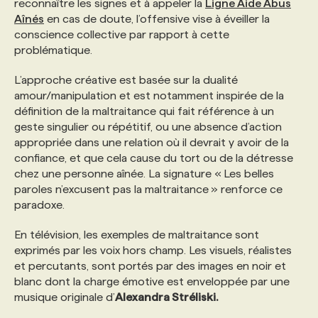
reconnaître les signes et à appeler la
Ligne Aide Abus
Aînés
en cas de doute, l’offensive vise à éveiller la
PROGRAMMES DE SUBVENTIONS
conscience collective par rapport à cette
problématique.
FAQ
L’approche créative est basée sur la dualité
amour/manipulation et est notamment inspirée de la
définition de la maltraitance qui fait référence à un
ANNONCEZ AVEC NOUS
geste singulier ou répétitif, ou une absence d’action
appropriée dans une relation où il devrait y avoir de la
confiance, et que cela cause du tort ou de la détresse
chez une personne aînée. La signature « Les belles
paroles n’excusent pas la maltraitance » renforce ce
paradoxe.
En télévision, les exemples de maltraitance sont
exprimés par les voix hors champ. Les visuels, réalistes
et percutants, sont portés par des images en noir et
blanc dont la charge émotive est enveloppée par une
musique originale d’
Alexandra Stréliski.