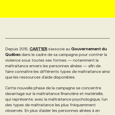
MARKETING ET COMMUNICATION
NOUVEAUX MANDATS
AFFICHEZ UN POSTE / TARIFS
CANDIDAT
BULLETIN RECRUTEMENT
NOS CONFÉRENCES
FORMATIONS
WEB & MÉDIAS SOCIAUX
VOIR LES OFFRES
AFFAIRES DE L'INDUSTRIE
CONSULTER LA CVTHÈQUE
INFOLETTRE PUBLICITÉ
FAQ
NOS FORMATIONS EN LIGNE
CHASSE DE TÊTE
MARKETING DURABLE
PROFIL CANDIDAT
INITIATIVES NUMÉRIQUES
PROFIL ENTREPRISE
ANNONCEZ AVEC NOUS
ANNONCEZ AVEC NOUS
NOS PARCOURS DE FORMATIONS
SERVICE DE CHASSE DE TÊTE
Depuis 2015,
CART1ER
s’associe au
Gouvernement du
Québec
dans le cadre de sa campagne pour contrer la
violence sous toutes ses formes — notamment la
GEO/SEO
PRIX ET DISTINCTIONS
FAQ
FORMATIONS PERSONNALISÉES
NOS TARIFS
maltraitance envers les personnes aînées — afin de
faire connaître les différents types de maltraitance ainsi
que les ressources d’aide disponibles.
ÉVÉNEMENTIEL
TENDANCES
ANNONCEZ AVEC NOUS
NOS FORMATEUR‧RICES
NOS EXPERTISES
Cette nouvelle phase de la campagne se concentre
davantage sur la maltraitance financière et matérielle,
NOS AUTEUR‧RICES
POURQUOI CHOISIR NOS FORMATIONS
FAQ
qui représente, avec la maltraitance psychologique, l’un
des types de maltraitance les plus fréquemment
observés. En plus d’aider les personnes aînées à en
NOS TARIFS
ANNONCEZ AVEC NOUS