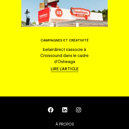
CAMPAGNES ET CRÉATIVITÉ
belairdirect s'associe à
Croissound dans le cadre
d'Osheaga
LIRE L'ARTICLE
À PROPOS