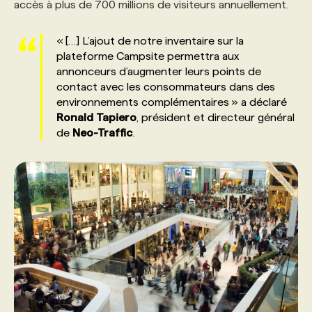
accès à plus de 700 millions de visiteurs annuellement.
PROGRAMMES DE SUBVENTIONS
« […] L’ajout de notre inventaire sur la
plateforme Campsite permettra aux
annonceurs d’augmenter leurs points de
FAQ
contact avec les consommateurs dans des
environnements complémentaires » a déclaré
Ronald
Tapiero
, président et directeur général
ANNONCEZ AVEC NOUS
de
Neo-Traffic
.