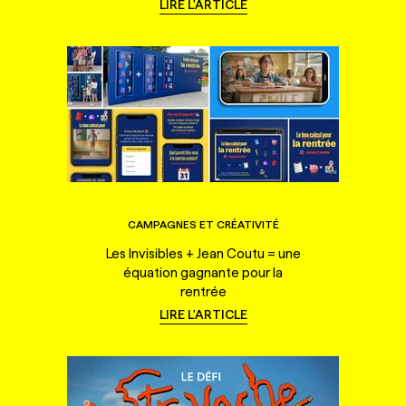
LIRE L'ARTICLE
CAMPAGNES ET CRÉATIVITÉ
Les Invisibles + Jean Coutu = une
équation gagnante pour la
rentrée
LIRE L'ARTICLE