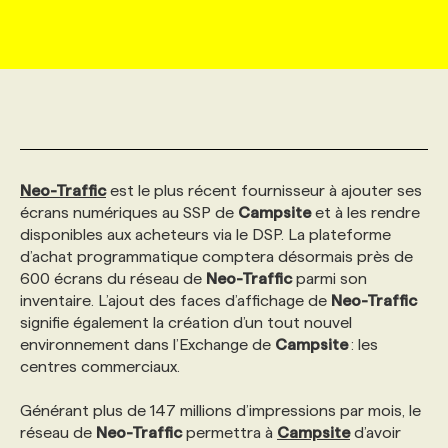
MARKETING ET COMMUNICATION
NOUVEAUX MANDATS
AFFICHEZ UN POSTE / TARIFS
CANDIDAT
BULLETIN RECRUTEMENT
NOS CONFÉRENCES
FORMATIONS
WEB & MÉDIAS SOCIAUX
VOIR LES OFFRES
AFFAIRES DE L'INDUSTRIE
CONSULTER LA CVTHÈQUE
INFOLETTRE PUBLICITÉ
FAQ
NOS FORMATIONS EN LIGNE
CHASSE DE TÊTE
MARKETING DURABLE
PROFIL CANDIDAT
INITIATIVES NUMÉRIQUES
PROFIL ENTREPRISE
ANNONCEZ AVEC NOUS
ANNONCEZ AVEC NOUS
NOS PARCOURS DE FORMATIONS
SERVICE DE CHASSE DE TÊTE
Neo-Traffic
est le plus récent fournisseur à ajouter ses
écrans numériques au SSP de
Campsite
et à les rendre
disponibles aux acheteurs via le DSP. La plateforme
GEO/SEO
PRIX ET DISTINCTIONS
FAQ
FORMATIONS PERSONNALISÉES
NOS TARIFS
d’achat programmatique comptera désormais près de
600 écrans du réseau de
Neo-Traffic
parmi son
inventaire. L’ajout des faces d’affichage de
Neo-Traffic
ÉVÉNEMENTIEL
TENDANCES
ANNONCEZ AVEC NOUS
NOS FORMATEUR‧RICES
NOS EXPERTISES
signifie également la création d’un tout nouvel
environnement dans l’Exchange de
Campsite
: les
centres commerciaux.
NOS AUTEUR‧RICES
POURQUOI CHOISIR NOS FORMATIONS
FAQ
Générant plus de 147 millions d’impressions par mois, le
réseau de
NOS TARIFS
ANNONCEZ AVEC NOUS
Neo-Traffic
permettra à
Campsite
d’avoir