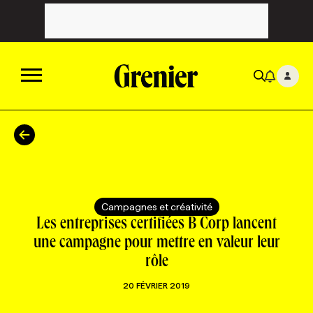
ACTUALITÉS
CATÉGORIES
MAGAZINE
Campagnes et créativité
TOUTES LES CATÉGORIES
CHRONIQUES
FORFAITS ABONNEMENT
INFOLETTRES
Les entreprises certifiées B Corp lancent
une campagne pour mettre en valeur leur
rôle
TOUTES LES CHRONIQUES
CAMPAGNES ET CRÉATIVITÉ
VOIR TOUTES LES PARUTIONS
INFOLETTRE EN BREF
EMPLOIS
20 FÉVRIER 2019
NOUVEAU!
RESSOURCES HUMAINES
NOMINATIONS
ANNONCEZ AVEC NOUS
BULLETIN FORMATION
EMPLOYEUR
CONFÉRENCES