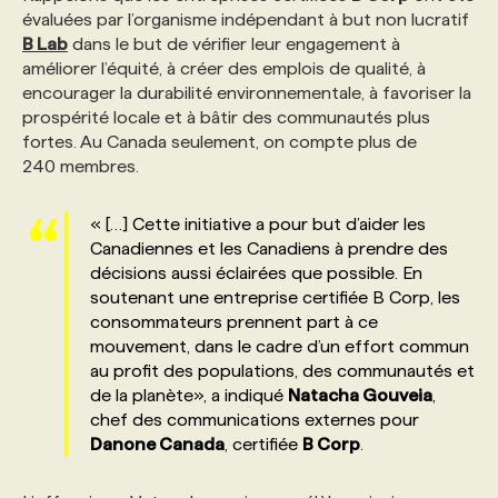
évaluées par l’organisme indépendant à but non lucratif
B Lab
dans le but de vérifier leur engagement à
PROGRAMMES DE SUBVENTIONS
améliorer l’équité, à créer des emplois de qualité, à
encourager la durabilité environnementale, à favoriser la
prospérité locale et à bâtir des communautés plus
FAQ
fortes. Au Canada seulement, on compte plus de
240 membres.
ANNONCEZ AVEC NOUS
« […] Cette initiative a pour but d’aider les
Canadiennes et les Canadiens à prendre des
décisions aussi éclairées que possible. En
soutenant une entreprise certifiée B Corp, les
consommateurs prennent part à ce
mouvement, dans le cadre d’un effort commun
au profit des populations, des communautés et
de la planète», a indiqué
Natacha Gouveia
,
chef des communications externes pour
Danone Canada
, certifiée
B Corp
.