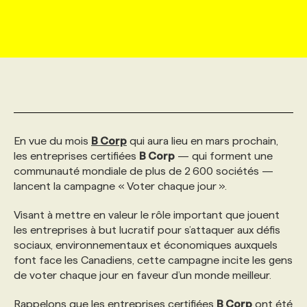
MARKETING ET COMMUNICATION
NOUVEAUX MANDATS
AFFICHEZ UN POSTE / TARIFS
CANDIDAT
BULLETIN RECRUTEMENT
NOS CONFÉRENCES
FORMATIONS
WEB & MÉDIAS SOCIAUX
VOIR LES OFFRES
AFFAIRES DE L'INDUSTRIE
CONSULTER LA CVTHÈQUE
INFOLETTRE PUBLICITÉ
FAQ
NOS FORMATIONS EN LIGNE
CHASSE DE TÊTE
MARKETING DURABLE
PROFIL CANDIDAT
INITIATIVES NUMÉRIQUES
PROFIL ENTREPRISE
ANNONCEZ AVEC NOUS
ANNONCEZ AVEC NOUS
NOS PARCOURS DE FORMATIONS
SERVICE DE CHASSE DE TÊTE
En vue du mois
B Corp
qui aura lieu en mars prochain,
les entreprises certifiées
B Corp
— qui forment une
GEO/SEO
PRIX ET DISTINCTIONS
FAQ
FORMATIONS PERSONNALISÉES
NOS TARIFS
communauté mondiale de plus de 2 600 sociétés —
lancent la campagne « Voter chaque jour ».
ÉVÉNEMENTIEL
TENDANCES
ANNONCEZ AVEC NOUS
NOS FORMATEUR‧RICES
NOS EXPERTISES
Visant à mettre en valeur le rôle important que jouent
les entreprises à but lucratif pour s’attaquer aux défis
sociaux, environnementaux et économiques auxquels
NOS AUTEUR‧RICES
POURQUOI CHOISIR NOS FORMATIONS
FAQ
font face les Canadiens, cette campagne incite les gens
de voter chaque jour en faveur d’un monde meilleur.
NOS TARIFS
ANNONCEZ AVEC NOUS
Rappelons que les entreprises certifiées
B Corp
ont été