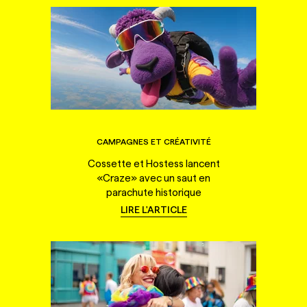
CAMPAGNES ET CRÉATIVITÉ
Cossette et Hostess lancent
«Craze» avec un saut en
parachute historique
LIRE L'ARTICLE