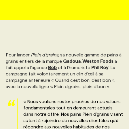
MARKETING ET COMMUNICATION
NOUVEAUX MANDATS
AFFICHEZ UN POSTE / TARIFS
CANDIDAT
BULLETIN RECRUTEMENT
NOS CONFÉRENCES
FORMATIONS
WEB & MÉDIAS SOCIAUX
VOIR LES OFFRES
AFFAIRES DE L'INDUSTRIE
CONSULTER LA CVTHÈQUE
INFOLETTRE PUBLICITÉ
FAQ
NOS FORMATIONS EN LIGNE
CHASSE DE TÊTE
MARKETING DURABLE
PROFIL CANDIDAT
INITIATIVES NUMÉRIQUES
PROFIL ENTREPRISE
ANNONCEZ AVEC NOUS
ANNONCEZ AVEC NOUS
NOS PARCOURS DE FORMATIONS
SERVICE DE CHASSE DE TÊTE
Pour lancer
Plein d’grains
, sa nouvelle gamme de pains à
grains entiers de la marque
Gadoua
,
Weston Foods
a
fait appel à l’agence
Bob
et à l’humoriste
Phil Roy
. La
GEO/SEO
PRIX ET DISTINCTIONS
FAQ
FORMATIONS PERSONNALISÉES
NOS TARIFS
campagne fait volontairement un clin d’œil à sa
campagne antérieure « Quand c’est bon, c’est bon »,
avec la nouvelle ligne « Plein d’grains, plein d’bon ».
ÉVÉNEMENTIEL
TENDANCES
ANNONCEZ AVEC NOUS
NOS FORMATEUR‧RICES
NOS EXPERTISES
« Nous voulions rester proches de nos valeurs
NOS AUTEUR‧RICES
POURQUOI CHOISIR NOS FORMATIONS
FAQ
fondamentales tout en demeurant actuels
dans notre offre. Nos pains Plein d’grains visent
autant à rejoindre de nouvelles clientèles qu’à
NOS TARIFS
ANNONCEZ AVEC NOUS
répondre aux nouvelles habitudes de nos