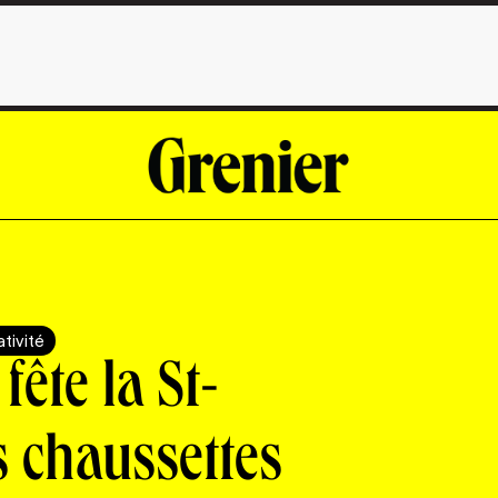
tivité
ête la St-
s chaussettes