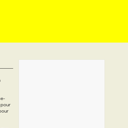
n
ce-
 pour
 pour