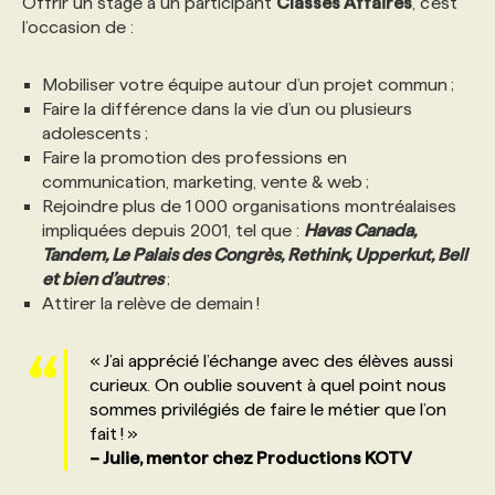
Offrir un stage à un participant
Classes Affaires
, c’est
l’occasion de :
PROGRAMMES DE SUBVENTIONS
Mobiliser votre équipe autour d’un projet commun ;
Faire la différence dans la vie d’un ou plusieurs
FAQ
adolescents ;
Faire la promotion des professions en
communication, marketing, vente & web ;
ANNONCEZ AVEC NOUS
Rejoindre plus de 1 000 organisations montréalaises
impliquées depuis 2001, tel que :
Havas Canada,
Tandem, Le Palais des Congrès, Rethink, Upperkut, Bell
et bien d’autres
;
Attirer la relève de demain !
« J’ai apprécié l’échange avec des élèves aussi
curieux. On oublie souvent à quel point nous
sommes privilégiés de faire le métier que l’on
fait ! »
– Julie, mentor chez Productions KOTV