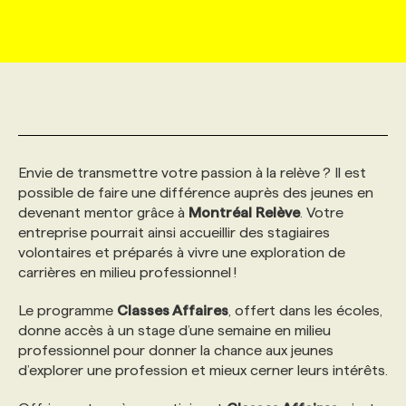
MARKETING ET COMMUNICATION
NOUVEAUX MANDATS
AFFICHEZ UN POSTE / TARIFS
CANDIDAT
BULLETIN RECRUTEMENT
NOS CONFÉRENCES
FORMATIONS
WEB & MÉDIAS SOCIAUX
VOIR LES OFFRES
AFFAIRES DE L'INDUSTRIE
CONSULTER LA CVTHÈQUE
INFOLETTRE PUBLICITÉ
FAQ
NOS FORMATIONS EN LIGNE
CHASSE DE TÊTE
MARKETING DURABLE
PROFIL CANDIDAT
INITIATIVES NUMÉRIQUES
PROFIL ENTREPRISE
ANNONCEZ AVEC NOUS
ANNONCEZ AVEC NOUS
NOS PARCOURS DE FORMATIONS
SERVICE DE CHASSE DE TÊTE
Envie de transmettre votre passion à la relève ? Il est
possible de faire une différence auprès des jeunes en
devenant mentor grâce à
Montréal
Relève
. Votre
GEO/SEO
PRIX ET DISTINCTIONS
FAQ
FORMATIONS PERSONNALISÉES
NOS TARIFS
entreprise pourrait ainsi accueillir des stagiaires
volontaires et préparés à vivre une exploration de
carrières en milieu professionnel !
ÉVÉNEMENTIEL
TENDANCES
ANNONCEZ AVEC NOUS
NOS FORMATEUR‧RICES
NOS EXPERTISES
Le programme
Classes Affaires
, offert dans les écoles,
donne accès à un stage d’une semaine en milieu
NOS AUTEUR‧RICES
POURQUOI CHOISIR NOS FORMATIONS
FAQ
professionnel pour donner la chance aux jeunes
d’explorer une profession et mieux cerner leurs intérêts.
NOS TARIFS
ANNONCEZ AVEC NOUS