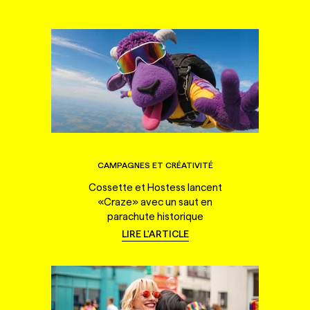
CAMPAGNES ET CRÉATIVITÉ
Cossette et Hostess lancent
«Craze» avec un saut en
parachute historique
LIRE L'ARTICLE