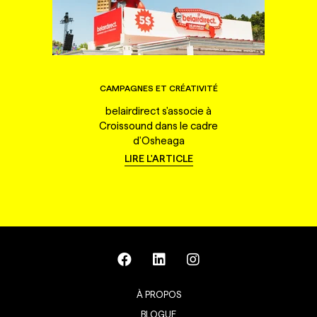
CAMPAGNES ET CRÉATIVITÉ
belairdirect s'associe à
Croissound dans le cadre
d'Osheaga
LIRE L'ARTICLE
À PROPOS
BLOGUE