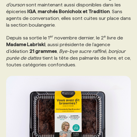
d’ourson
sont maintenant aussi disponibles dans les
épiceries
IGA
,
marchés Bonichoix et Tradition
. Sans
PROGRAMMES DE SUBVENTIONS
agents de conversation, elles sont cuites sur place dans
la section boulangerie.
FAQ
er
e
Depuis sa sortie le 1
novembre dernier, le 2
livre de
Madame Labriski
, aussi présidente de l’agence
d’idéation
21 grammes
,
Bye-bye sucre raffiné, bonjour
ANNONCEZ AVEC NOUS
purée de dattes
tient la tête des palmarès de livre, et ce,
toutes catégories confondues.