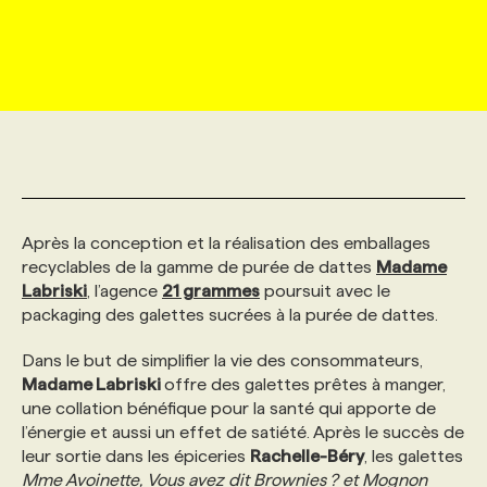
MARKETING ET COMMUNICATION
NOUVEAUX MANDATS
AFFICHEZ UN POSTE / TARIFS
CANDIDAT
BULLETIN RECRUTEMENT
NOS CONFÉRENCES
FORMATIONS
WEB & MÉDIAS SOCIAUX
VOIR LES OFFRES
AFFAIRES DE L'INDUSTRIE
CONSULTER LA CVTHÈQUE
INFOLETTRE PUBLICITÉ
FAQ
NOS FORMATIONS EN LIGNE
CHASSE DE TÊTE
MARKETING DURABLE
PROFIL CANDIDAT
INITIATIVES NUMÉRIQUES
PROFIL ENTREPRISE
ANNONCEZ AVEC NOUS
ANNONCEZ AVEC NOUS
NOS PARCOURS DE FORMATIONS
SERVICE DE CHASSE DE TÊTE
Après la conception et la réalisation des emballages
GEO/SEO
PRIX ET DISTINCTIONS
FAQ
FORMATIONS PERSONNALISÉES
NOS TARIFS
recyclables de la gamme de purée de dattes
Madame
Labriski
, l’agence
21 grammes
poursuit avec le
packaging des galettes sucrées à la purée de dattes.
ÉVÉNEMENTIEL
TENDANCES
ANNONCEZ AVEC NOUS
NOS FORMATEUR‧RICES
NOS EXPERTISES
Dans le but de simplifier la vie des consommateurs,
Madame Labriski
offre des galettes prêtes à manger,
NOS AUTEUR‧RICES
POURQUOI CHOISIR NOS FORMATIONS
FAQ
une collation bénéfique pour la santé qui apporte de
l’énergie et aussi un effet de satiété. Après le succès de
leur sortie dans les épiceries
Rachelle-Béry
, les galettes
NOS TARIFS
ANNONCEZ AVEC NOUS
Mme Avoinette, Vous avez dit Brownies ? et Mognon