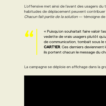
NOS TARIFS
ANNONCEZ AVEC NOUS
L’offensive met ainsi de l’avant des usagers du
habitudes de déplacement peuvent contribuer à 
Chacun fait partie de la solution
— témoigne de l
PROGRAMMES DE SUBVENTIONS
« Puisqu’on souhaitait faire valoir
FAQ
vedette de vrais usagers plutôt qu’u
de communication, tombait sous le 
CART1ER
. Ces derniers deviennent 
ANNONCEZ AVEC NOUS
ils portent chacun le message du c
La campagne se déploie en affichage dans la gra