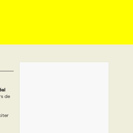
éal
rs de
citer