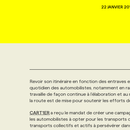
NOUVEAU!
22 JANVIER 20
RESSOURCES HUMAINES
NOMINATIONS
ANNONCEZ AVEC NOUS
BULLETIN FORMATION
EMPLOYEUR
CONFÉRENCES
MARKETING ET COMMUNICATION
NOUVEAUX MANDATS
AFFICHEZ UN POSTE / TARIFS
CANDIDAT
BULLETIN RECRUTEMENT
NOS CONFÉRENCES
FORMATIONS
WEB & MÉDIAS SOCIAUX
VOIR LES OFFRES
AFFAIRES DE L'INDUSTRIE
CONSULTER LA CVTHÈQUE
INFOLETTRE PUBLICITÉ
FAQ
NOS FORMATIONS EN LIGNE
CHASSE DE TÊTE
MARKETING DURABLE
PROFIL CANDIDAT
INITIATIVES NUMÉRIQUES
PROFIL ENTREPRISE
ANNONCEZ AVEC NOUS
ANNONCEZ AVEC NOUS
NOS PARCOURS DE FORMATIONS
SERVICE DE CHASSE DE TÊTE
Revoir son itinéraire en fonction des entraves et
GEO/SEO
PRIX ET DISTINCTIONS
FAQ
FORMATIONS PERSONNALISÉES
NOS TARIFS
quotidien des automobilistes, notamment en ra
travaille de façon continue à l’élaboration et a
ÉVÉNEMENTIEL
TENDANCES
ANNONCEZ AVEC NOUS
NOS FORMATEUR‧RICES
NOS EXPERTISES
la route est de mise pour soutenir les efforts de
CART1ER
a reçu le mandat de créer une campa
NOS AUTEUR‧RICES
POURQUOI CHOISIR NOS FORMATIONS
FAQ
les automobilistes à opter pour les transports c
transports collectifs et actifs à persévérer dan