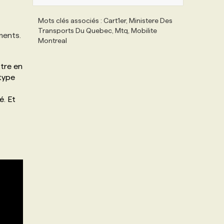
Mots clés associés : Cart1er, Ministere Des
Transports Du Quebec, Mtq, Mobilite
ments.
Montreal
ttre en
 type
é. Et