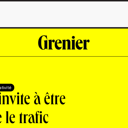
tivité
vite à être
 le trafic