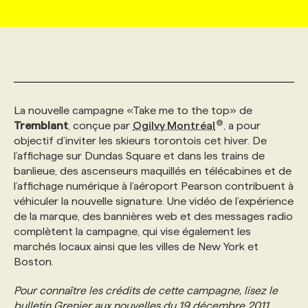
MARKETING ET COMMUNICATION
NOUVEAUX MANDATS
AFFICHEZ UN POSTE / TARIFS
CANDIDAT
BULLETIN RECRUTEMENT
NOS CONFÉRENCES
FORMATIONS
WEB & MÉDIAS SOCIAUX
VOIR LES OFFRES
AFFAIRES DE L'INDUSTRIE
CONSULTER LA CVTHÈQUE
INFOLETTRE PUBLICITÉ
FAQ
NOS FORMATIONS EN LIGNE
CHASSE DE TÊTE
La nouvelle campagne «Take me to the top» de
MARKETING DURABLE
PROFIL CANDIDAT
INITIATIVES NUMÉRIQUES
PROFIL ENTREPRISE
ANNONCEZ AVEC NOUS
ANNONCEZ AVEC NOUS
NOS PARCOURS DE FORMATIONS
SERVICE DE CHASSE DE TÊTE
Tremblant
, conçue par
Ogilvy Montréal
, a pour
objectif d’inviter les skieurs torontois cet hiver. De
l’affichage sur Dundas Square et dans les trains de
GEO/SEO
PRIX ET DISTINCTIONS
FAQ
FORMATIONS PERSONNALISÉES
NOS TARIFS
banlieue, des ascenseurs maquillés en télécabines et de
l’affichage numérique à l’aéroport Pearson contribuent à
véhiculer la nouvelle signature. Une vidéo de l’expérience
ÉVÉNEMENTIEL
TENDANCES
ANNONCEZ AVEC NOUS
NOS FORMATEUR‧RICES
NOS EXPERTISES
de la marque, des bannières web et des messages radio
complètent la campagne, qui vise également les
marchés locaux ainsi que les villes de New York et
NOS AUTEUR‧RICES
POURQUOI CHOISIR NOS FORMATIONS
FAQ
Boston.
Pour connaître les crédits de cette campagne, lisez le
NOS TARIFS
ANNONCEZ AVEC NOUS
bulletin Grenier aux nouvelles du 19 décembre 2011.