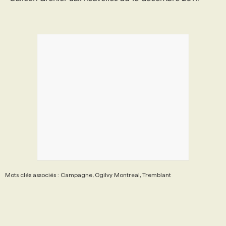
PROGRAMMES DE SUBVENTIONS
FAQ
ANNONCEZ AVEC NOUS
Mots clés associés : Campagne, Ogilvy Montreal, Tremblant