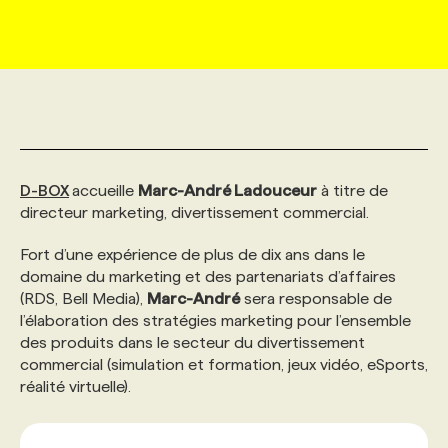
MARKETING ET COMMUNICATION
NOUVEAUX MANDATS
AFFICHEZ UN POSTE / TARIFS
CANDIDAT
BULLETIN RECRUTEMENT
NOS CONFÉRENCES
FORMATIONS
WEB & MÉDIAS SOCIAUX
VOIR LES OFFRES
AFFAIRES DE L'INDUSTRIE
CONSULTER LA CVTHÈQUE
INFOLETTRE PUBLICITÉ
FAQ
NOS FORMATIONS EN LIGNE
CHASSE DE TÊTE
MARKETING DURABLE
PROFIL CANDIDAT
INITIATIVES NUMÉRIQUES
PROFIL ENTREPRISE
ANNONCEZ AVEC NOUS
ANNONCEZ AVEC NOUS
NOS PARCOURS DE FORMATIONS
SERVICE DE CHASSE DE TÊTE
D-BOX
accueille
Marc-André Ladouceur
à titre de
directeur marketing, divertissement commercial.
GEO/SEO
PRIX ET DISTINCTIONS
FAQ
FORMATIONS PERSONNALISÉES
NOS TARIFS
Fort d’une expérience de plus de dix ans dans le
domaine du marketing et des partenariats d’affaires
(RDS, Bell Media),
Marc-André
sera responsable de
ÉVÉNEMENTIEL
TENDANCES
ANNONCEZ AVEC NOUS
NOS FORMATEUR‧RICES
NOS EXPERTISES
l’élaboration des stratégies marketing pour l’ensemble
des produits dans le secteur du divertissement
commercial (simulation et formation, jeux vidéo, eSports,
NOS AUTEUR‧RICES
POURQUOI CHOISIR NOS FORMATIONS
FAQ
réalité virtuelle).
NOS TARIFS
ANNONCEZ AVEC NOUS