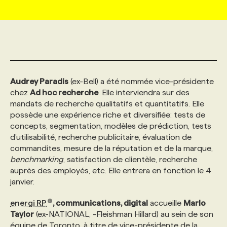
MARKETING ET COMMUNICATION
NOUVEAUX MANDATS
AFFICHEZ UN POSTE / TARIFS
CANDIDAT
BULLETIN RECRUTEMENT
NOS CONFÉRENCES
FORMATIONS
WEB & MÉDIAS SOCIAUX
VOIR LES OFFRES
AFFAIRES DE L'INDUSTRIE
CONSULTER LA CVTHÈQUE
INFOLETTRE PUBLICITÉ
FAQ
NOS FORMATIONS EN LIGNE
CHASSE DE TÊTE
Audrey Paradis
(ex-Bell) a été nommée vice-présidente
MARKETING DURABLE
PROFIL CANDIDAT
INITIATIVES NUMÉRIQUES
PROFIL ENTREPRISE
ANNONCEZ AVEC NOUS
ANNONCEZ AVEC NOUS
NOS PARCOURS DE FORMATIONS
SERVICE DE CHASSE DE TÊTE
chez
Ad hoc recherche
. Elle interviendra sur des
mandats de recherche qualitatifs et quantitatifs. Elle
possède une expérience riche et diversifiée: tests de
GEO/SEO
PRIX ET DISTINCTIONS
FAQ
FORMATIONS PERSONNALISÉES
NOS TARIFS
concepts, segmentation, modèles de prédiction, tests
d’utilisabilité, recherche publicitaire, évaluation de
commandites, mesure de la réputation et de la marque,
ÉVÉNEMENTIEL
TENDANCES
ANNONCEZ AVEC NOUS
NOS FORMATEUR‧RICES
NOS EXPERTISES
benchmarking
, satisfaction de clientèle, recherche
auprès des employés, etc. Elle entrera en fonction le 4
janvier.
NOS AUTEUR‧RICES
POURQUOI CHOISIR NOS FORMATIONS
FAQ
energi RP
, communications, digital
accueille
Marlo
Taylor
(ex-NATIONAL, -Fleishman Hillard) au sein de son
NOS TARIFS
ANNONCEZ AVEC NOUS
équipe de Toronto, à titre de vice-présidente de la