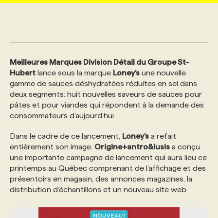
MARKETING ET COMMUNICATION
NOUVEAUX MANDATS
AFFICHEZ UN POSTE / TARIFS
CANDIDAT
BULLETIN RECRUTEMENT
NOS CONFÉRENCES
FORMATIONS
WEB & MÉDIAS SOCIAUX
VOIR LES OFFRES
AFFAIRES DE L'INDUSTRIE
CONSULTER LA CVTHÈQUE
INFOLETTRE PUBLICITÉ
FAQ
NOS FORMATIONS EN LIGNE
CHASSE DE TÊTE
Meilleures Marques Division Détail du Groupe St-
Hubert
lance sous la marque
Loney’s
une nouvelle
gamme de sauces déshydratées réduites en sel dans
MARKETING DURABLE
PROFIL CANDIDAT
INITIATIVES NUMÉRIQUES
PROFIL ENTREPRISE
ANNONCEZ AVEC NOUS
ANNONCEZ AVEC NOUS
NOS PARCOURS DE FORMATIONS
SERVICE DE CHASSE DE TÊTE
deux segments: huit nouvelles saveurs de sauces pour
pâtes et pour viandes qui répondent à la demande des
consommateurs d’aujourd’hui.
GEO/SEO
PRIX ET DISTINCTIONS
FAQ
FORMATIONS PERSONNALISÉES
NOS TARIFS
Dans le cadre de ce lancement,
Loney’s
a refait
entièrement son image.
Origine+antro&lusis
a conçu
ÉVÉNEMENTIEL
TENDANCES
ANNONCEZ AVEC NOUS
NOS FORMATEUR‧RICES
NOS EXPERTISES
une importante campagne de lancement qui aura lieu ce
printemps au Québec comprenant de l’affichage et des
présentoirs en magasin, des annonces magazines, la
NOS AUTEUR‧RICES
POURQUOI CHOISIR NOS FORMATIONS
FAQ
distribution d’échantillons et un nouveau site web.
NOS TARIFS
ANNONCEZ AVEC NOUS