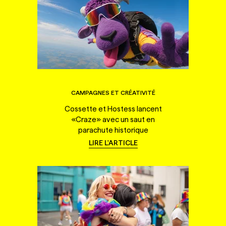
CAMPAGNES ET CRÉATIVITÉ
Cossette et Hostess lancent
«Craze» avec un saut en
parachute historique
LIRE L'ARTICLE