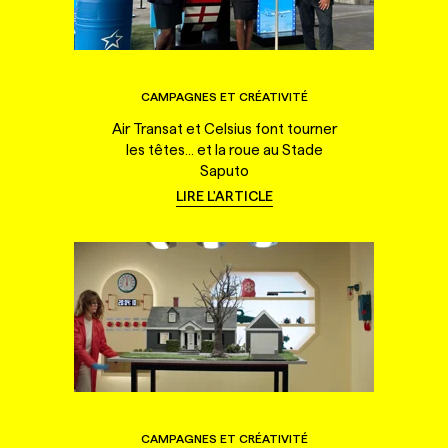
CAMPAGNES ET CRÉATIVITÉ
Air Transat et Celsius font tourner
les têtes... et la roue au Stade
Saputo
LIRE L'ARTICLE
CAMPAGNES ET CRÉATIVITÉ