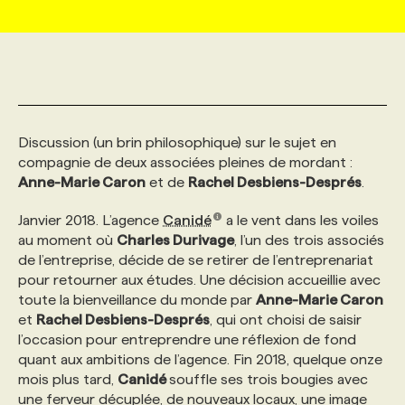
MARKETING ET COMMUNICATION
NOUVEAUX MANDATS
AFFICHEZ UN POSTE / TARIFS
CANDIDAT
BULLETIN RECRUTEMENT
NOS CONFÉRENCES
FORMATIONS
WEB & MÉDIAS SOCIAUX
VOIR LES OFFRES
AFFAIRES DE L'INDUSTRIE
CONSULTER LA CVTHÈQUE
INFOLETTRE PUBLICITÉ
FAQ
NOS FORMATIONS EN LIGNE
CHASSE DE TÊTE
Discussion (un brin philosophique) sur le sujet en
MARKETING DURABLE
PROFIL CANDIDAT
compagnie de deux associées pleines de mordant :
INITIATIVES NUMÉRIQUES
PROFIL ENTREPRISE
ANNONCEZ AVEC NOUS
ANNONCEZ AVEC NOUS
NOS PARCOURS DE FORMATIONS
SERVICE DE CHASSE DE TÊTE
Anne-Marie Caron
et de
Rachel Desbiens-Després
.
GEO/SEO
PRIX ET DISTINCTIONS
FAQ
Janvier 2018. L’agence
FORMATIONS PERSONNALISÉES
NOS TARIFS
Canidé
a le vent dans les voiles
au moment où
Charles Durivage
, l’un des trois associés
de l’entreprise, décide de se retirer de l’entreprenariat
ÉVÉNEMENTIEL
TENDANCES
ANNONCEZ AVEC NOUS
NOS FORMATEUR‧RICES
NOS EXPERTISES
pour retourner aux études. Une décision accueillie avec
toute la bienveillance du monde par
Anne-Marie Caron
et
Rachel Desbiens-Després
, qui ont choisi de saisir
NOS AUTEUR‧RICES
POURQUOI CHOISIR NOS FORMATIONS
FAQ
l’occasion pour entreprendre une réflexion de fond
quant aux ambitions de l’agence. Fin 2018, quelque onze
mois plus tard,
Canidé
souffle ses trois bougies avec
NOS TARIFS
ANNONCEZ AVEC NOUS
une ferveur décuplée, de nouveaux locaux, une image