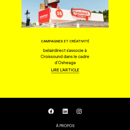
CAMPAGNES ET CRÉATIVITÉ
belairdirect s'associe à
Croissound dans le cadre
d'Osheaga
LIRE L'ARTICLE
À PROPOS