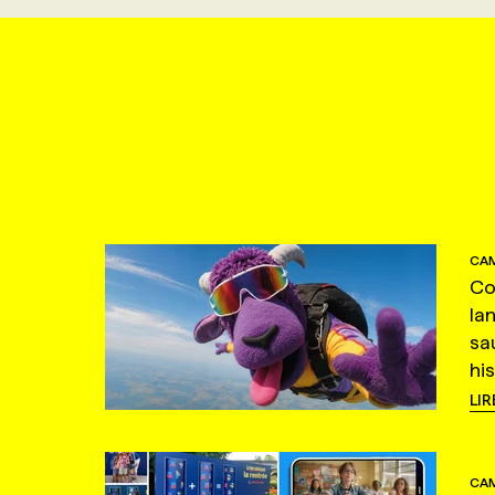
CAM
Co
la
sa
hi
LIR
CAM