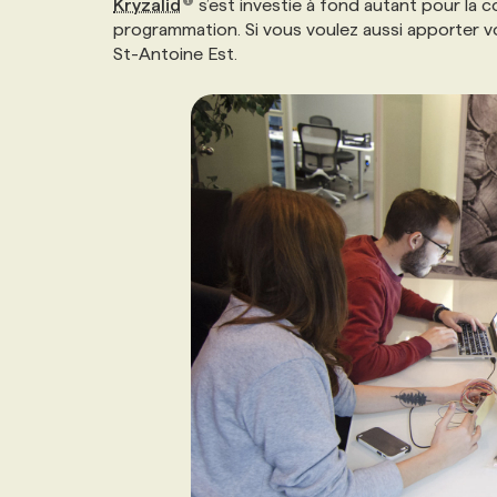
Kryzalid
s’est investie à fond autant pour la 
NOS TARIFS
ANNONCEZ AVEC NOUS
programmation. Si vous voulez aussi apporter v
St-Antoine Est.
PROGRAMMES DE SUBVENTIONS
FAQ
ANNONCEZ AVEC NOUS