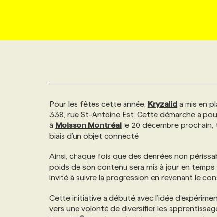
NOUVEAU!
RESSOURCES HUMAINES
NOMINATIONS
ANNONCEZ AVEC NOUS
BULLETIN FORMATION
EMPLOYEUR
CONFÉRENCES
MARKETING ET COMMUNICATION
NOUVEAUX MANDATS
AFFICHEZ UN POSTE / TARIFS
CANDIDAT
BULLETIN RECRUTEMENT
NOS CONFÉRENCES
FORMATIONS
WEB & MÉDIAS SOCIAUX
VOIR LES OFFRES
AFFAIRES DE L'INDUSTRIE
CONSULTER LA CVTHÈQUE
INFOLETTRE PUBLICITÉ
FAQ
NOS FORMATIONS EN LIGNE
CHASSE DE TÊTE
Pour les fêtes cette année,
Kryzalid
a mis en pl
MARKETING DURABLE
PROFIL CANDIDAT
INITIATIVES NUMÉRIQUES
PROFIL ENTREPRISE
ANNONCEZ AVEC NOUS
ANNONCEZ AVEC NOUS
NOS PARCOURS DE FORMATIONS
SERVICE DE CHASSE DE TÊTE
338, rue St-Antoine Est. Cette démarche a pour 
à
Moisson Montréal
le 20 décembre prochain, t
biais d’un objet connecté.
GEO/SEO
PRIX ET DISTINCTIONS
FAQ
FORMATIONS PERSONNALISÉES
NOS TARIFS
Ainsi, chaque fois que des denrées non périss
ÉVÉNEMENTIEL
poids de son contenu sera mis à jour en temps 
TENDANCES
ANNONCEZ AVEC NOUS
NOS FORMATEUR‧RICES
NOS EXPERTISES
invité à suivre la progression en revenant le c
NOS AUTEUR‧RICES
Cette initiative a débuté avec l’idée d’expérimen
POURQUOI CHOISIR NOS FORMATIONS
FAQ
vers une volonté de diversifier les apprentissag