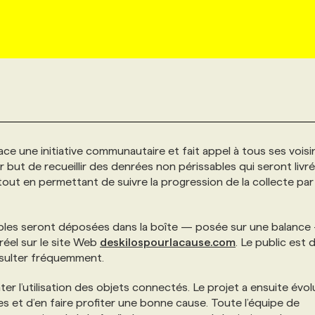
ace une initiative communautaire et fait appel à tous ses voisi
but de recueillir des denrées non périssables qui seront livr
out en permettant de suivre la progression de la collecte par 
ables seront déposées dans la boîte — posée sur une balance
réel sur le site Web
deskilospourlacause.com
. Le public est
onsulter fréquemment.
ter l’utilisation des objets connectés. Le projet a ensuite évol
es et d’en faire profiter une bonne cause. Toute l’équipe de