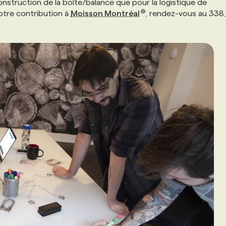
construction de la boîte/balance que pour la logistique de
otre contribution à
Moisson Montréal
, rendez-vous au 338,