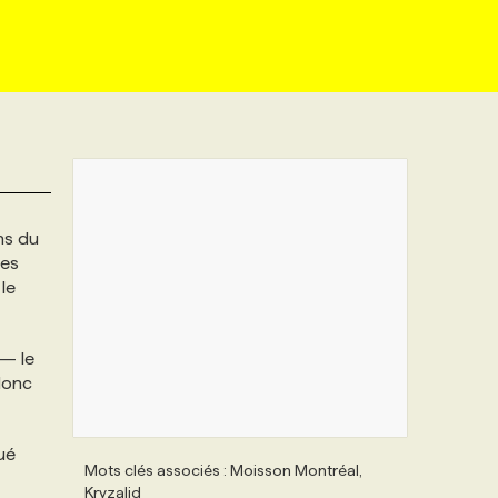
ns du
ées
le
 — le
 donc
ué
Mots clés associés : Moisson Montréal,
Kryzalid