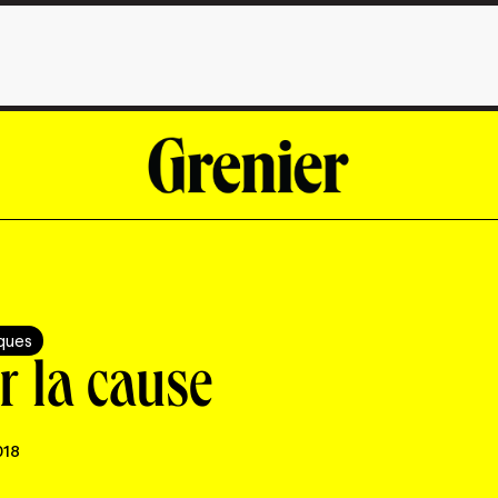
iques
r la cause
018