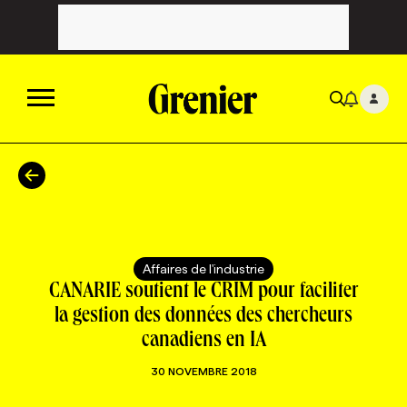
ACTUALITÉS
CATÉGORIES
MAGAZINE
Affaires de l'industrie
TOUTES LES CATÉGORIES
CHRONIQUES
FORFAITS ABONNEMENT
INFOLETTRES
CANARIE soutient le CRIM pour faciliter
la gestion des données des chercheurs
canadiens en IA
TOUTES LES CHRONIQUES
CAMPAGNES ET CRÉATIVITÉ
VOIR TOUTES LES PARUTIONS
INFOLETTRE EN BREF
EMPLOIS
30 NOVEMBRE 2018
NOUVEAU!
RESSOURCES HUMAINES
NOMINATIONS
ANNONCEZ AVEC NOUS
BULLETIN FORMATION
EMPLOYEUR
CONFÉRENCES