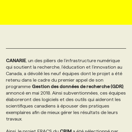
MARKETING ET COMMUNICATION
NOUVEAUX MANDATS
AFFICHEZ UN POSTE / TARIFS
CANDIDAT
BULLETIN RECRUTEMENT
NOS CONFÉRENCES
FORMATIONS
WEB & MÉDIAS SOCIAUX
VOIR LES OFFRES
AFFAIRES DE L'INDUSTRIE
CONSULTER LA CVTHÈQUE
INFOLETTRE PUBLICITÉ
FAQ
NOS FORMATIONS EN LIGNE
CHASSE DE TÊTE
MARKETING DURABLE
PROFIL CANDIDAT
INITIATIVES NUMÉRIQUES
PROFIL ENTREPRISE
ANNONCEZ AVEC NOUS
ANNONCEZ AVEC NOUS
NOS PARCOURS DE FORMATIONS
SERVICE DE CHASSE DE TÊTE
CANARIE
, un des piliers de l’infrastructure numérique
qui soutient la recherche, l’éducation et l’innovation au
GEO/SEO
PRIX ET DISTINCTIONS
FAQ
FORMATIONS PERSONNALISÉES
NOS TARIFS
Canada, a dévoilé les neuf équipes dont le projet a été
retenu dans le cadre du premier appel de son
programme
Gestion des données de recherche (GDR)
,
ÉVÉNEMENTIEL
TENDANCES
ANNONCEZ AVEC NOUS
NOS FORMATEUR‧RICES
NOS EXPERTISES
annoncé en mai 2018. Ainsi subventionnées, ces équipes
élaboreront des logiciels et des outils qui aideront les
scientifiques canadiens à épouser des pratiques
NOS AUTEUR‧RICES
POURQUOI CHOISIR NOS FORMATIONS
FAQ
exemplaires afin de mieux gérer les résultats de leurs
travaux.
NOS TARIFS
ANNONCEZ AVEC NOUS
Ainsi, le projet FRACS du
CRIM
a été sélectionné par