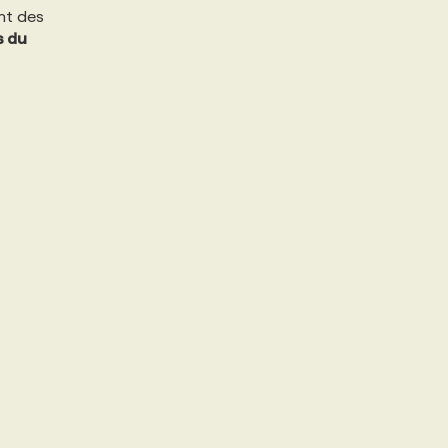
nt des
s du