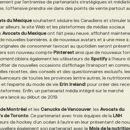
lement par l’entremise de partenariats stratégiques et médiat
ues, l’offensive prendra vie dans des points de vente partout a
ts du Mexique
souhaitent séduire les Canadiens et stimuler l
 ailleurs, le site Web et les plateformes de médias sociaux
es
Avocats du Mexique
ont fait peau neuve, affichant mainten
 de nouvelles bannières, à de nouveaux avatars et à une mise à 
 originales de consommer l’avocat au quotidien seront présen
ncera son nouveau compte
Pinterest
ainsi que de nouveaux fo
oment
ciblera également les utilisateurs de
Spotify
à l’heure 
fiter de nouvelles occasions d’affichage (transport en commu
les recettes, des conseils et des questionnaires exclusifs, le
luenceurs de toutes les provinces (entre autres, le nutritionni
et l’experte du mode de vie
Erin
Ireland
) pour créer des rece
ateformes. Enfin, un partenariat média intégré sur le marché
era lancé au début de 2019.
de Montréal
et les
Canucks de Vancouver
, les
Avocats du
fs de Toronto
. Ce partenariat avec trois équipes de la
LNH
urs de hockey d’un océan à l’autre en leur présentant de nou
vellera également son partenariat avec le
Mois de la nutritio