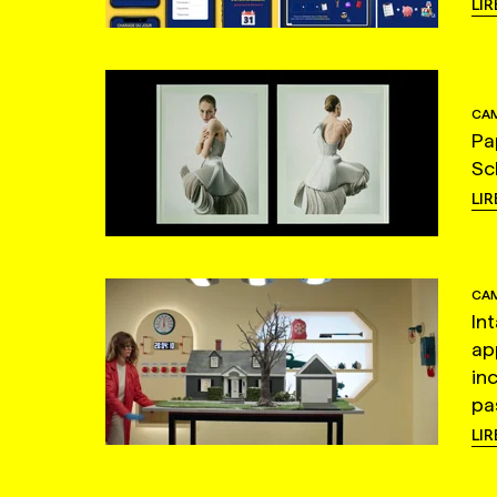
LIR
CAM
Pa
Sc
LIR
CAM
In
ap
in
pas
LIR