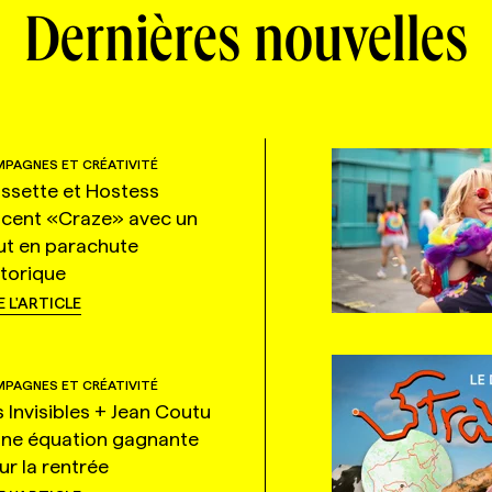
Dernières nouvelles
PAGNES ET CRÉATIVITÉ
ssette et Hostess
ncent «Craze» avec un
ut en parachute
storique
E L'ARTICLE
PAGNES ET CRÉATIVITÉ
s Invisibles + Jean Coutu
une équation gagnante
ur la rentrée