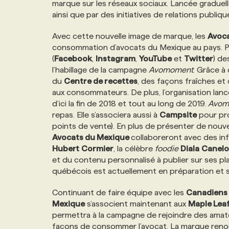
marque sur les réseaux sociaux. Lancée graduel
NOS TARIFS
ANNONCEZ AVEC NOUS
ainsi que par des initiatives de relations publiq
Avec cette nouvelle image de marque, les
Avoca
PROGRAMMES DE SUBVENTIONS
consommation d’avocats du Mexique au pays. Par
(
Facebook
,
Instagram
,
YouTube
et
Twitter
) d
l’habillage de la campagne
Avomoment
. Grâce à
FAQ
du
Centre de recettes
, des façons fraîches et
aux consommateurs. De plus, l’organisation la
d’ici la fin de 2018 et tout au long de 2019.
Avom
ANNONCEZ AVEC NOUS
repas. Elle s’associera aussi à
Campsite
pour pro
points de vente). En plus de présenter de nouvel
Avocats du Mexique
collaboreront avec des inf
Hubert
Cormier
, la célèbre
foodie
Diala
Canelo
et du contenu personnalisé à publier sur ses pl
québécois est actuellement en préparation et s
Continuant de faire équipe avec les
Canadiens 
Mexique
s’associent maintenant aux
Maple Lea
permettra à la campagne de rejoindre des amate
façons de consommer l’avocat. La marque renou