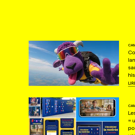
CAM
Co
la
sa
hi
LIR
CAM
Le
= 
po