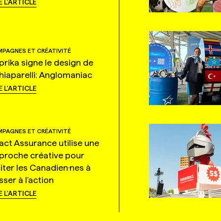
E L'ARTICLE
PAGNES ET CRÉATIVITÉ
prika signe le design de
hiaparelli: Anglomaniac
E L'ARTICLE
PAGNES ET CRÉATIVITÉ
tact Assurance utilise une
proche créative pour
citer les Canadien·nes à
ser à l'action
E L'ARTICLE