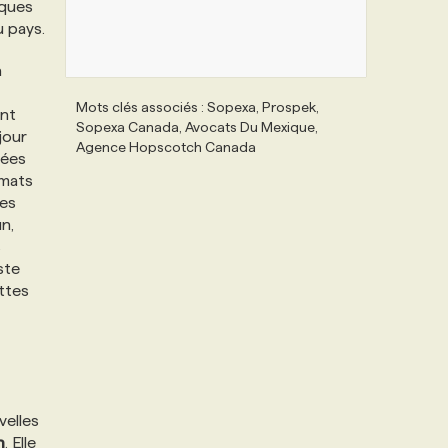
iques
u pays.
a
Mots clés associés : Sopexa, Prospek,
ant
Sopexa Canada, Avocats Du Mexique,
jour
Agence Hopscotch Canada
tées
rmats
des
n,
s
ste
ttes
velles
n
. Elle