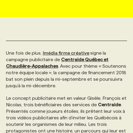
MARKETING ET COMMUNICATION
NOUVEAUX MANDATS
AFFICHEZ UN POSTE / TARIFS
CANDIDAT
BULLETIN RECRUTEMENT
NOS CONFÉRENCES
FORMATIONS
WEB & MÉDIAS SOCIAUX
VOIR LES OFFRES
AFFAIRES DE L'INDUSTRIE
CONSULTER LA CVTHÈQUE
INFOLETTRE PUBLICITÉ
FAQ
NOS FORMATIONS EN LIGNE
CHASSE DE TÊTE
Une fois de plus,
MARKETING DURABLE
PROFIL CANDIDAT
Imédia firme créative
signe la
INITIATIVES NUMÉRIQUES
PROFIL ENTREPRISE
ANNONCEZ AVEC NOUS
ANNONCEZ AVEC NOUS
NOS PARCOURS DE FORMATIONS
SERVICE DE CHASSE DE TÊTE
campagne publicitaire de
Centraide Québec et
Chaudière-Appalaches
. Avec pour thème « Soutenons
GEO/SEO
PRIX ET DISTINCTIONS
FAQ
FORMATIONS PERSONNALISÉES
NOS TARIFS
notre équipe locale », la campagne de financement 2018
bat son plein depuis la mi-septembre et se poursuivra
jusqu’à la mi-décembre.
ÉVÉNEMENTIEL
TENDANCES
ANNONCEZ AVEC NOUS
NOS FORMATEUR‧RICES
NOS EXPERTISES
Le concept publicitaire met en valeur Gisèle, François et
Nicolas, trois bénéficiaires des services de
Centraide
.
NOS AUTEUR‧RICES
POURQUOI CHOISIR NOS FORMATIONS
FAQ
Présentés comme joueurs étoiles, ils prêtent leur voix à
trois vidéos publicitaires afin d’inviter les Québécois à
soutenir les organismes de leur milieu. Les trois
NOS TARIFS
ANNONCEZ AVEC NOUS
protagonistes ont une histoire, un parcours qui leur est