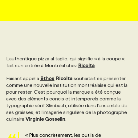
MARKETING ET COMMUNICATION
NOUVEAUX MANDATS
AFFICHEZ UN POSTE / TARIFS
CANDIDAT
BULLETIN RECRUTEMENT
NOS CONFÉRENCES
FORMATIONS
WEB & MÉDIAS SOCIAUX
VOIR LES OFFRES
AFFAIRES DE L'INDUSTRIE
CONSULTER LA CVTHÈQUE
INFOLETTRE PUBLICITÉ
FAQ
NOS FORMATIONS EN LIGNE
CHASSE DE TÊTE
MARKETING DURABLE
PROFIL CANDIDAT
INITIATIVES NUMÉRIQUES
PROFIL ENTREPRISE
ANNONCEZ AVEC NOUS
ANNONCEZ AVEC NOUS
NOS PARCOURS DE FORMATIONS
SERVICE DE CHASSE DE TÊTE
L’authentique pizza al taglio, qui signifie « à la coupe »,
fait son entrée à Montréal chez
Ricolta
.
GEO/SEO
PRIX ET DISTINCTIONS
FAQ
FORMATIONS PERSONNALISÉES
NOS TARIFS
Faisant appel à
ēthos
,
Ricolta
souhaitait se présenter
comme une nouvelle institution montréalaise qui est là
pour rester. C’est pourquoi la marque a été conçue
ÉVÉNEMENTIEL
TENDANCES
ANNONCEZ AVEC NOUS
NOS FORMATEUR‧RICES
NOS EXPERTISES
avec des éléments concis et intemporels comme la
typographie sérif Slimbach, utilisée dans l’ensemble de
ses graisses, et l’imagerie singulière de la photographe
NOS AUTEUR‧RICES
POURQUOI CHOISIR NOS FORMATIONS
FAQ
culinaire
Virginie
Gosselin
.
NOS TARIFS
ANNONCEZ AVEC NOUS
« Plus concrètement, les outils de