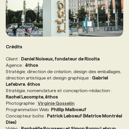
Crédits
Client :
Daniel Noiseux, fondateur de Ricolta
Agence :
ēthos
Stratégie, direction de création, design des emballages,
direction artistique et design graphique :
Gabriel
Lefebvre
,
ēthos
Stratégie, nomenclature et conception-rédaction :
Rachel Lecompte,
ēthos
Photographie :
Virginie Gosselin
Programmation Web:
Phillip Malboeuf
Concepteur boîte :
Patrick Leboeuf (Matrice Montréal
Dies)
Vidéo :
Raphaëlle Rousseau et Simon Ronny Lebrun,