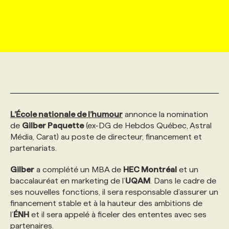
MARKETING ET COMMUNICATION
NOUVEAUX MANDATS
AFFICHEZ UN POSTE / TARIFS
CANDIDAT
BULLETIN RECRUTEMENT
NOS CONFÉRENCES
FORMATIONS
WEB & MÉDIAS SOCIAUX
VOIR LES OFFRES
AFFAIRES DE L'INDUSTRIE
CONSULTER LA CVTHÈQUE
INFOLETTRE PUBLICITÉ
FAQ
NOS FORMATIONS EN LIGNE
CHASSE DE TÊTE
MARKETING DURABLE
PROFIL CANDIDAT
INITIATIVES NUMÉRIQUES
PROFIL ENTREPRISE
ANNONCEZ AVEC NOUS
ANNONCEZ AVEC NOUS
NOS PARCOURS DE FORMATIONS
SERVICE DE CHASSE DE TÊTE
L’École nationale de l’humour
annonce la nomination
GEO/SEO
PRIX ET DISTINCTIONS
FAQ
FORMATIONS PERSONNALISÉES
NOS TARIFS
de
Gilber Paquette
(ex-DG de Hebdos Québec, Astral
Média, Carat) au poste de directeur, financement et
partenariats.
ÉVÉNEMENTIEL
TENDANCES
ANNONCEZ AVEC NOUS
NOS FORMATEUR‧RICES
NOS EXPERTISES
Gilber
a complété un MBA de
HEC Montréal
et un
baccalauréat en marketing de l’
UQAM
. Dans le cadre de
NOS AUTEUR‧RICES
POURQUOI CHOISIR NOS FORMATIONS
FAQ
ses nouvelles fonctions, il sera responsable d’assurer un
financement stable et à la hauteur des ambitions de
l’
ÉNH
et il sera appelé à ficeler des ententes avec ses
NOS TARIFS
ANNONCEZ AVEC NOUS
partenaires.