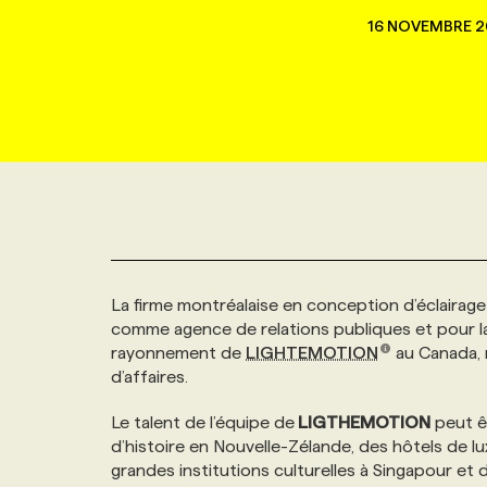
NOUVEAU!
16 NOVEMBRE 2
RESSOURCES HUMAINES
NOMINATIONS
ANNONCEZ AVEC NOUS
BULLETIN FORMATION
EMPLOYEUR
CONFÉRENCES
MARKETING ET COMMUNICATION
NOUVEAUX MANDATS
AFFICHEZ UN POSTE / TARIFS
CANDIDAT
BULLETIN RECRUTEMENT
NOS CONFÉRENCES
FORMATIONS
WEB & MÉDIAS SOCIAUX
VOIR LES OFFRES
AFFAIRES DE L'INDUSTRIE
CONSULTER LA CVTHÈQUE
INFOLETTRE PUBLICITÉ
FAQ
NOS FORMATIONS EN LIGNE
CHASSE DE TÊTE
MARKETING DURABLE
PROFIL CANDIDAT
INITIATIVES NUMÉRIQUES
PROFIL ENTREPRISE
ANNONCEZ AVEC NOUS
ANNONCEZ AVEC NOUS
NOS PARCOURS DE FORMATIONS
SERVICE DE CHASSE DE TÊTE
La firme montréalaise en conception d’éclairage 
GEO/SEO
PRIX ET DISTINCTIONS
FAQ
FORMATIONS PERSONNALISÉES
NOS TARIFS
comme agence de relations publiques et pour la
rayonnement de
LIGHTEMOTION
au Canada, m
ÉVÉNEMENTIEL
TENDANCES
ANNONCEZ AVEC NOUS
NOS FORMATEUR‧RICES
NOS EXPERTISES
d’affaires.
Le talent de l’équipe de
LIGTHEMOTION
peut êt
NOS AUTEUR‧RICES
POURQUOI CHOISIR NOS FORMATIONS
FAQ
d’histoire en Nouvelle-Zélande, des hôtels de lux
grandes institutions culturelles à Singapour et