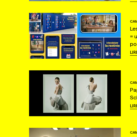
CAM
Le
= 
po
LIR
CAM
Pa
Sc
LIR
CAM