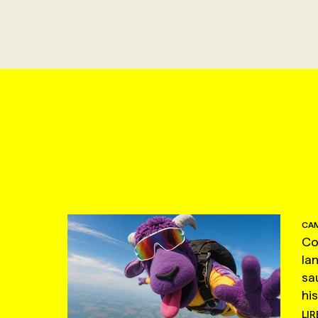
CAM
Co
la
sa
hi
LIR