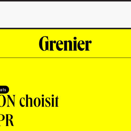
ats
N choisit
PR