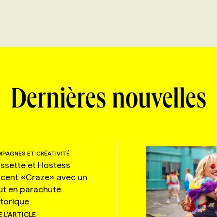
Dernières nouvelles
PAGNES ET CRÉATIVITÉ
ssette et Hostess
ncent «Craze» avec un
ut en parachute
storique
E L'ARTICLE