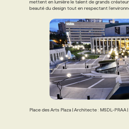
mettent en lumière le talent de grands créateur
NOS TARIFS
ANNONCEZ AVEC NOUS
beauté du design tout en respectant l’environ
PROGRAMMES DE SUBVENTIONS
FAQ
ANNONCEZ AVEC NOUS
Place des Arts Plaza | Architecte : MSDL-PRAA 