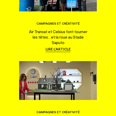
CAMPAGNES ET CRÉATIVITÉ
Air Transat et Celsius font tourner
les têtes... et la roue au Stade
Saputo
LIRE L'ARTICLE
CAMPAGNES ET CRÉATIVITÉ