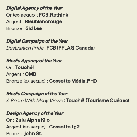
Digital Agency of the Year
Or (ex-aequo) :
FCB, Rethink
Argent :
Bleublancrouge
Bronze :
Sid Lee
Digital Campaign of the Year
Destination Pride
:
FCB (PFLAG Canada)
Media Agency of the Year
Or :
Touché!
Argent :
OMD
Bronze (ex aequo)
: Cossette Média, PHD
Media Campaign of the Year
A Room With Many Views
: Touché! (Tourisme Québec)
Design Agency of the Year
Or :
Zulu Alpha Kilo
Argent (ex-aequo) :
Cossette, lg2
Bronze:
john St.