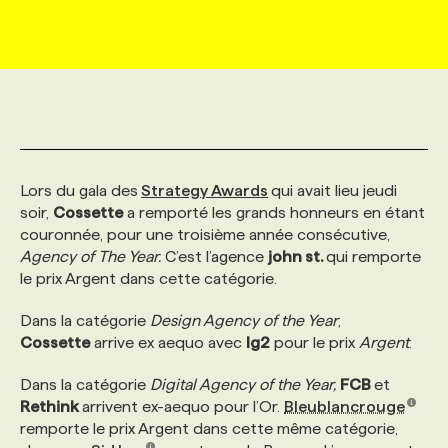
MARKETING ET COMMUNICATION
NOUVEAUX MANDATS
AFFICHEZ UN POSTE / TARIFS
CANDIDAT
BULLETIN RECRUTEMENT
NOS CONFÉRENCES
FORMATIONS
WEB & MÉDIAS SOCIAUX
VOIR LES OFFRES
AFFAIRES DE L'INDUSTRIE
CONSULTER LA CVTHÈQUE
INFOLETTRE PUBLICITÉ
FAQ
NOS FORMATIONS EN LIGNE
CHASSE DE TÊTE
MARKETING DURABLE
PROFIL CANDIDAT
INITIATIVES NUMÉRIQUES
PROFIL ENTREPRISE
ANNONCEZ AVEC NOUS
ANNONCEZ AVEC NOUS
NOS PARCOURS DE FORMATIONS
SERVICE DE CHASSE DE TÊTE
Lors du gala des
Strategy Awards
qui avait lieu jeudi
soir,
Cossette
a remporté les grands honneurs en étant
couronnée, pour une troisième année consécutive,
GEO/SEO
PRIX ET DISTINCTIONS
FAQ
FORMATIONS PERSONNALISÉES
NOS TARIFS
Agency of The Year.
C’est l’agence
john st.
qui remporte
le prix Argent dans cette catégorie.
ÉVÉNEMENTIEL
TENDANCES
ANNONCEZ AVEC NOUS
NOS FORMATEUR‧RICES
NOS EXPERTISES
Dans la catégorie
Design Agency of the Year
,
Cossette
arrive ex aequo avec
lg2
pour le prix
Argent
.
NOS AUTEUR‧RICES
POURQUOI CHOISIR NOS FORMATIONS
FAQ
Dans la catégorie
Digital Agency of the Year,
FCB
et
Rethink
arrivent ex-aequo pour l’Or.
Bleublancrouge
remporte le prix Argent dans cette même catégorie,
NOS TARIFS
ANNONCEZ AVEC NOUS