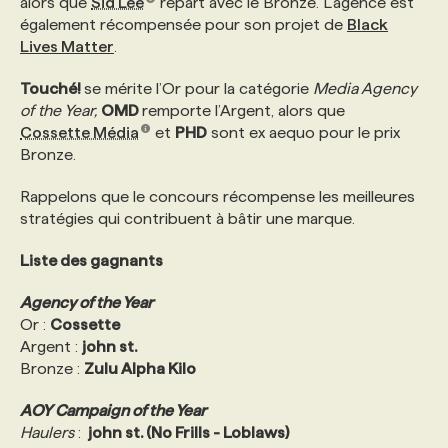
alors que
Sid Lee
repart avec le Bronze. L’agence est
également récompensée pour son projet de
Black
Lives Matter
.
PROGRAMMES DE SUBVENTIONS
Touché!
se mérite l’Or pour la catégorie
Media Agency
of the Year,
FAQ
OMD
remporte l’Argent, alors que
Cossette Média
et
PHD
sont ex aequo pour le prix
Bronze.
ANNONCEZ AVEC NOUS
Rappelons que le concours récompense les meilleures
stratégies qui contribuent à bâtir une marque.
Liste des gagnants
Agency of the Year
Or :
Cossette
Argent :
john st.
Bronze :
Zulu Alpha Kilo
AOY Campaign of the Year
Haulers
:
john st. (No Frills - Loblaws)