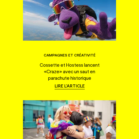
CAMPAGNES ET CRÉATIVITÉ
Cossette et Hostess lancent
«Craze» avec un saut en
parachute historique
LIRE L'ARTICLE