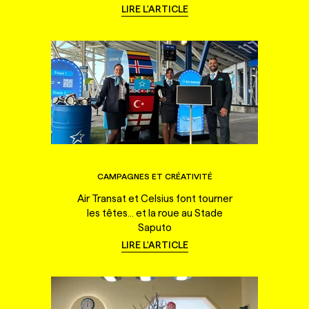
LIRE L'ARTICLE
CAMPAGNES ET CRÉATIVITÉ
Air Transat et Celsius font tourner
les têtes... et la roue au Stade
Saputo
LIRE L'ARTICLE