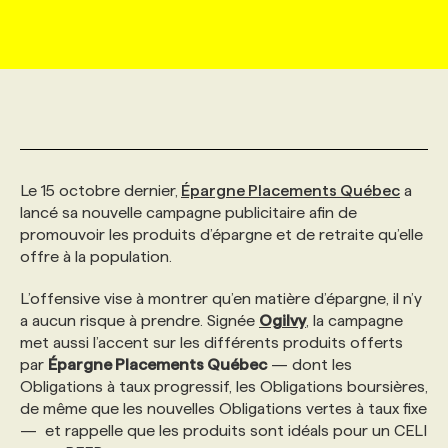
MARKETING ET COMMUNICATION
NOUVEAUX MANDATS
AFFICHEZ UN POSTE / TARIFS
CANDIDAT
BULLETIN RECRUTEMENT
NOS CONFÉRENCES
FORMATIONS
WEB & MÉDIAS SOCIAUX
VOIR LES OFFRES
AFFAIRES DE L'INDUSTRIE
CONSULTER LA CVTHÈQUE
INFOLETTRE PUBLICITÉ
FAQ
NOS FORMATIONS EN LIGNE
CHASSE DE TÊTE
MARKETING DURABLE
PROFIL CANDIDAT
INITIATIVES NUMÉRIQUES
PROFIL ENTREPRISE
ANNONCEZ AVEC NOUS
ANNONCEZ AVEC NOUS
NOS PARCOURS DE FORMATIONS
SERVICE DE CHASSE DE TÊTE
Le 15 octobre dernier,
Épargne Placements Québec
a
lancé sa nouvelle campagne publicitaire afin de
promouvoir les produits d’épargne et de retraite qu’elle
GEO/SEO
PRIX ET DISTINCTIONS
FAQ
FORMATIONS PERSONNALISÉES
NOS TARIFS
offre à la population.
L’offensive vise à montrer qu’en matière d’épargne, il n’y
ÉVÉNEMENTIEL
TENDANCES
ANNONCEZ AVEC NOUS
NOS FORMATEUR‧RICES
NOS EXPERTISES
a aucun risque à prendre. Signée
Ogilvy
, la campagne
met aussi l’accent sur les différents produits offerts
par
Épargne Placements Québec
— dont les
NOS AUTEUR‧RICES
POURQUOI CHOISIR NOS FORMATIONS
FAQ
Obligations à taux progressif, les Obligations boursières,
de même que les nouvelles Obligations vertes à taux fixe
— et rappelle que les produits sont idéals pour un CELI
NOS TARIFS
ANNONCEZ AVEC NOUS