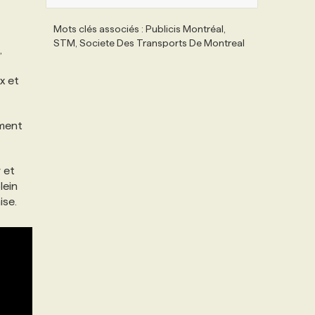
Mots clés associés : Publicis Montréal,
STM, Societe Des Transports De Montreal
,
x et
ement
 et
lein
aise.