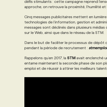
défis stimulants : cette campagne reprend l’en
NOS TARIFS
ANNONCEZ AVEC NOUS
approche, on retrouve la proximité, l’humilité et 
Cinq messages publicitaires mettent en lumière l
PROGRAMMES DE SUBVENTIONS
technologies de l’information, gestion et admini
messages sont déclinés dans plusieurs médias d
sur le Web, ainsi que dans le réseau de la STM.
FAQ
Dans le but de faciliter le processus de dépôt 
pendant la période de recrutement :
stmemploi
ANNONCEZ AVEC NOUS
Rappelons qu’en 2017, la
STM
avait enclenché u
entame maintenant la seconde phase de son pla
emploi et de réussir à attirer les meilleurs tale