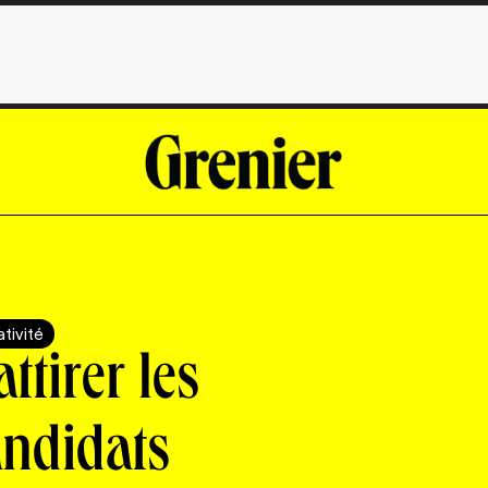
tivité
ttirer les
andidats