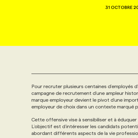
NOUVEAU!
31 OCTOBRE 2
RESSOURCES HUMAINES
NOMINATIONS
ANNONCEZ AVEC NOUS
BULLETIN FORMATION
EMPLOYEUR
CONFÉRENCES
MARKETING ET COMMUNICATION
NOUVEAUX MANDATS
AFFICHEZ UN POSTE / TARIFS
CANDIDAT
BULLETIN RECRUTEMENT
NOS CONFÉRENCES
FORMATIONS
WEB & MÉDIAS SOCIAUX
VOIR LES OFFRES
AFFAIRES DE L'INDUSTRIE
CONSULTER LA CVTHÈQUE
INFOLETTRE PUBLICITÉ
FAQ
NOS FORMATIONS EN LIGNE
CHASSE DE TÊTE
MARKETING DURABLE
PROFIL CANDIDAT
INITIATIVES NUMÉRIQUES
PROFIL ENTREPRISE
ANNONCEZ AVEC NOUS
ANNONCEZ AVEC NOUS
NOS PARCOURS DE FORMATIONS
SERVICE DE CHASSE DE TÊTE
Pour recruter plusieurs centaines d’employés d’
GEO/SEO
PRIX ET DISTINCTIONS
FAQ
FORMATIONS PERSONNALISÉES
NOS TARIFS
campagne de recrutement d’une ampleur histori
marque employeur devient le pivot d’une importa
ÉVÉNEMENTIEL
TENDANCES
ANNONCEZ AVEC NOUS
NOS FORMATEUR‧RICES
NOS EXPERTISES
employeur de choix dans un contexte marqué pa
Cette offensive vise à sensibiliser et à éduquer 
NOS AUTEUR‧RICES
POURQUOI CHOISIR NOS FORMATIONS
FAQ
L’objectif est d’intéresser les candidats potenti
abordant différents aspects de la vie professi