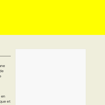
une
de
e
t en
ique et