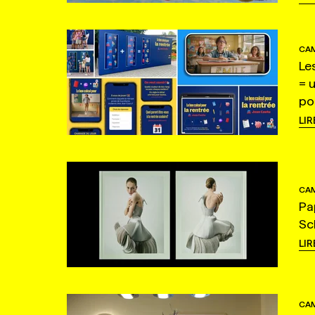
CAM
Le
= 
po
LIR
CAM
Pa
Sc
LIR
CAM