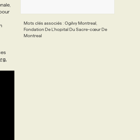
nale,
 pour
Mots clés associés : Ogilvy Montreal,
en
Fondation De L’hopital Du Sacre-cœur De
Montreal
ces
rg.