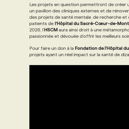
Les projets en question permettront de créer u
NOS TARIFS
ANNONCEZ AVEC NOUS
un pavillon des cliniques externes et de rénover
des projets de santé mentale, de recherche et 
patients de
l’Hôpital du Sacré-Cœur-de-Mont
PROGRAMMES DE SUBVENTIONS
2026, l’
HSCM
aura ainsi droit à une métamorph
passionnée et dévouée d’offrir les meilleurs soi
FAQ
Pour faire un don à la
Fondation de l’Hôpital 
projets ayant un réel impact sur la santé de diz
ANNONCEZ AVEC NOUS