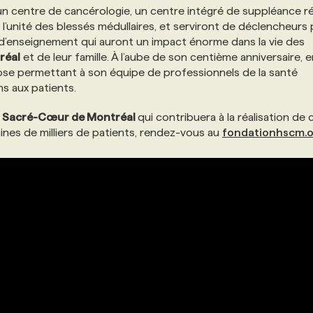
n centre de cancérologie, un centre intégré de suppléance ré
 l’unité des blessés médullaires, et serviront de déclencheurs
d’enseignement qui auront un impact énorme dans la vie des
réal
et de leur famille. À l’aube de son centième anniversaire, 
ose permettant à son équipe de professionnels de la santé
ns aux patients.
du Sacré-Cœur de Montréal
qui contribuera à la réalisation de 
aines de milliers de patients, rendez-vous au
fondationhscm.o