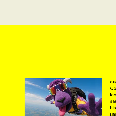
CAM
Co
la
sa
hi
LIR