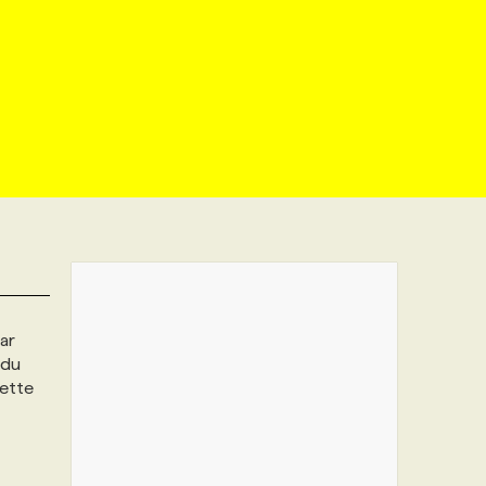
ar
 du
cette