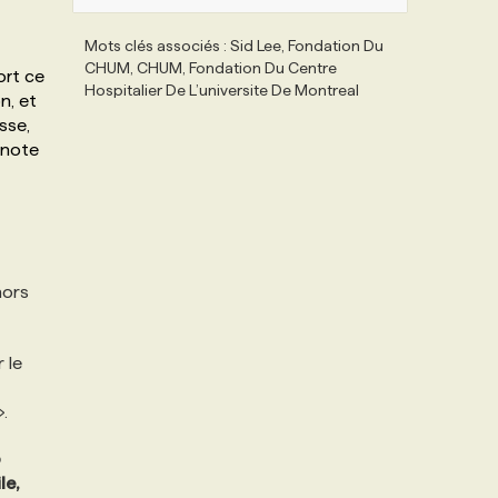
Mots clés associés : Sid Lee, Fondation Du
CHUM, CHUM, Fondation Du Centre
ort ce
Hospitalier De L’universite De Montreal
n, et
sse,
, note
hors
 le
.
o
le,