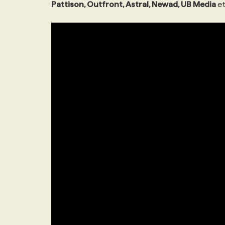
Pattison, Outfront, Astral, Newad, UB Media
et