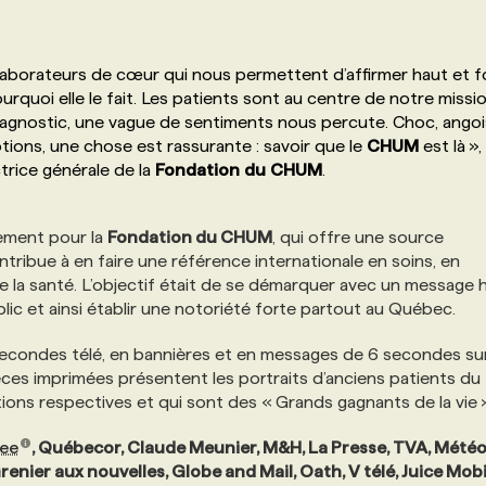
laborateurs de cœur qui nous permettent d’affirmer haut et f
ourquoi elle le fait. Les patients sont au centre de notre missio
diagnostic, une vague de sentiments nous percute. Choc, angoi
otions, une chose est rassurante : savoir que le
CHUM
est là »
ctrice générale de la
Fondation
du
CHUM
.
iement pour la
Fondation du CHUM
, qui offre une source
ntribue à en faire une référence internationale en soins, en
 la santé. L’objectif était de se démarquer avec un message 
lic et ainsi établir une notoriété forte partout au Québec.
condes télé, en bannières et en messages de 6 secondes sur
ièces imprimées présentent les portraits d’anciens patients du
ions respectives et qui sont des « Grands gagnants de la vie »
Lee
, Québecor, Claude Meunier, M&H, La Presse, TVA, Mété
ier aux nouvelles, Globe and Mail, Oath, V télé, Juice Mobi