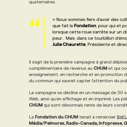
quaternaires.
NOS TARIFS
ANNONCEZ AVEC NOUS
« Nous sommes fiers d’avoir des col
PROGRAMMES DE SUBVENTIONS
que fait la
Fondation
, pour qui et p
lorsque cette roue s’arrête sur un 
peur... Mais, dans ce tourbillon d’ém
FAQ
Julie Chaurette
, Présidente et dire
ANNONCEZ AVEC NOUS
Il s’agit de la première campagne à grand déplo
complémentaire de revenus au
CHUM
et qui co
enseignement, en recherche et en promotion de
du commun qui saurait capter l’attention du pub
La campagne se décline en un message de 30 se
Web, ainsi qu’en affichage et en imprimé. Les p
CHUM
qui sont désormais remis de leurs condit
La
Fondation du CHUM
tenait à remercier
Sid 
Média/Pelmorex, Radio-Canada, Infopresse, Gren