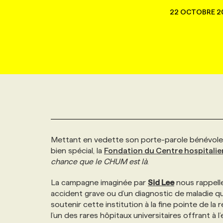
NOUVEAU!
22 OCTOBRE 2
RESSOURCES HUMAINES
NOMINATIONS
ANNONCEZ AVEC NOUS
BULLETIN FORMATION
EMPLOYEUR
CONFÉRENCES
MARKETING ET COMMUNICATION
NOUVEAUX MANDATS
AFFICHEZ UN POSTE / TARIFS
CANDIDAT
BULLETIN RECRUTEMENT
NOS CONFÉRENCES
FORMATIONS
WEB & MÉDIAS SOCIAUX
VOIR LES OFFRES
AFFAIRES DE L'INDUSTRIE
CONSULTER LA CVTHÈQUE
INFOLETTRE PUBLICITÉ
FAQ
NOS FORMATIONS EN LIGNE
CHASSE DE TÊTE
MARKETING DURABLE
PROFIL CANDIDAT
INITIATIVES NUMÉRIQUES
PROFIL ENTREPRISE
ANNONCEZ AVEC NOUS
ANNONCEZ AVEC NOUS
NOS PARCOURS DE FORMATIONS
SERVICE DE CHASSE DE TÊTE
Mettant en vedette son porte-parole bénévole
GEO/SEO
PRIX ET DISTINCTIONS
FAQ
FORMATIONS PERSONNALISÉES
NOS TARIFS
bien spécial, la
Fondation du Centre hospitalier
chance que le CHUM
est là
.
ÉVÉNEMENTIEL
TENDANCES
ANNONCEZ AVEC NOUS
NOS FORMATEUR‧RICES
NOS EXPERTISES
La campagne imaginée par
Sid Lee
nous rappelle 
accident grave ou d’un diagnostic de maladie qu
NOS AUTEUR‧RICES
POURQUOI CHOISIR NOS FORMATIONS
FAQ
soutenir cette institution à la fine pointe de la
l’un des rares hôpitaux universitaires offrant à 