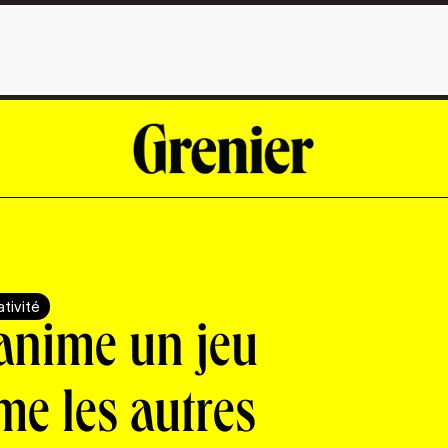
tivité
anime un jeu
me les autres