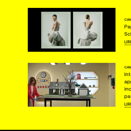
CAM
Pa
Sc
LIR
CAM
In
ap
in
pas
LIR