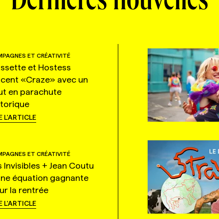
Dernières nouvelles
PAGNES ET CRÉATIVITÉ
ssette et Hostess
ncent «Craze» avec un
ut en parachute
storique
E L'ARTICLE
PAGNES ET CRÉATIVITÉ
s Invisibles + Jean Coutu
une équation gagnante
ur la rentrée
E L'ARTICLE