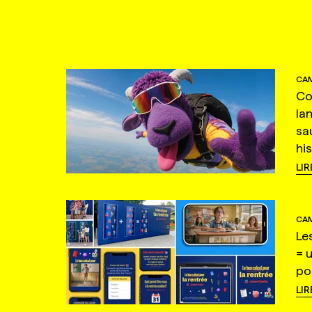
CAM
Co
la
sa
hi
LIR
CAM
Le
= 
po
LIR