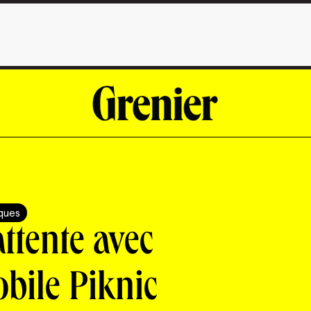
iques
’attente avec
obile Piknic