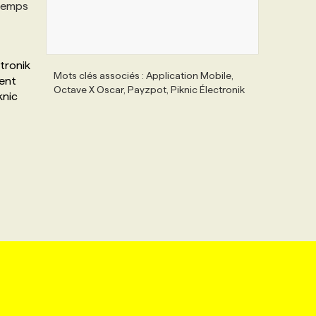
 temps
ctronik
Mots clés associés : Application Mobile,
vent
Octave X Oscar, Payzpot, Piknic Électronik
knic