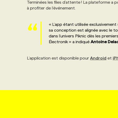
Terminées les files d’attente ! La plateforme a 
NOS TARIFS
ANNONCEZ AVEC NOUS
à profiter de l’événement.
PROGRAMMES DE SUBVENTIONS
« L’app étant utilisée exclusivement
sa conception est alignée avec le to
dans l’univers Piknic dès les premiers
FAQ
Électronik » a indiqué
Antoine
Dela
ANNONCEZ AVEC NOUS
L’application est disponible pour
Android
et
iP