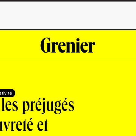
tivité
 les préjugés
uvreté et