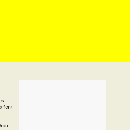
es
ls font
e
au