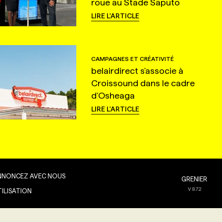
roue au Stade Saputo
LIRE L'ARTICLE
CAMPAGNES ET CRÉATIVITÉ
belairdirect s'associe à
Croissound dans le cadre
d'Osheaga
LIRE L'ARTICLE
NNONCEZ AVEC NOUS
GRENIER
V
8.7.2
TILISATION