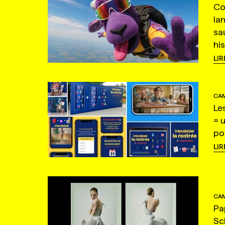
Co
la
sa
hi
LIR
CAM
Le
= 
po
LIR
CAM
Pa
Sc