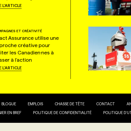
E L'ARTICLE
PAGNES ET CRÉATIVITÉ
tact Assurance utilise une
proche créative pour
citer les Canadien·nes à
ser à l'action
E L'ARTICLE
BLOGUE
EMPLOIS
CHASSE DE TÊTE
CONTACT
A
IER EN BREF
POLITIQUE DE CONFIDENTIALITÉ
POLITIQUE D’U