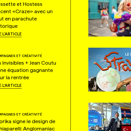
ssette et Hostess
ncent «Craze» avec un
ut en parachute
storique
E L'ARTICLE
PAGNES ET CRÉATIVITÉ
s Invisibles + Jean Coutu
une équation gagnante
ur la rentrée
E L'ARTICLE
PAGNES ET CRÉATIVITÉ
prika signe le design de
hiaparelli: Anglomaniac