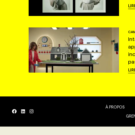
LIR
CAM
In
ap
in
pas
LIR
À PROPOS
GREN