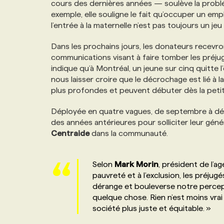
cours des dernières années — soulève la problém
NOS TARIFS
ANNONCEZ AVEC NOUS
exemple, elle souligne le fait qu’occuper un em
l’entrée à la maternelle n’est pas toujours un jeu
PROGRAMMES DE SUBVENTIONS
Dans les prochains jours, les donateurs recevron
communications visant à faire tomber les préj
indique qu’à Montréal, un jeune sur cinq quitte
FAQ
nous laisser croire que le décrochage est lié à l
plus profondes et peuvent débuter dès la peti
ANNONCEZ AVEC NOUS
Déployée en quatre vagues, de septembre à dé
des années antérieures pour solliciter leur géné
Centraide
dans la communauté.
Selon
Mark
Morin
, président de l’
pauvreté et à l’exclusion, les préju
dérange et bouleverse notre percep
quelque chose. Rien n’est moins vrai 
société plus juste et équitable. »