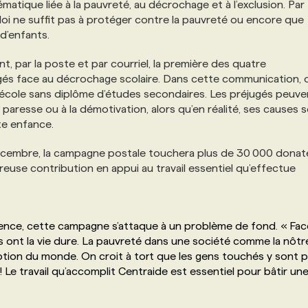
atique liée à la pauvreté, au décrochage et à l’exclusion. Par
ploi ne suffit pas à protéger contre la pauvreté ou encore que
 d’enfants.
t, par la poste et par courriel, la première des quatre
ugés face au décrochage scolaire. Dans cette communication, 
 l’école sans diplôme d’études secondaires. Les préjugés peuve
a paresse ou à la démotivation, alors qu’en réalité, ses causes 
te enfance.
cembre, la campagne postale touchera plus de 30 000 donat
reuse contribution en appui au travail essentiel qu’effectue
agence, cette campagne s’attaque à un problème de fond. « Face
gés ont la vie dure. La pauvreté dans une société comme la nôtr
tion du monde. On croit à tort que les gens touchés y sont 
! Le travail qu’accomplit Centraide est essentiel pour bâtir un