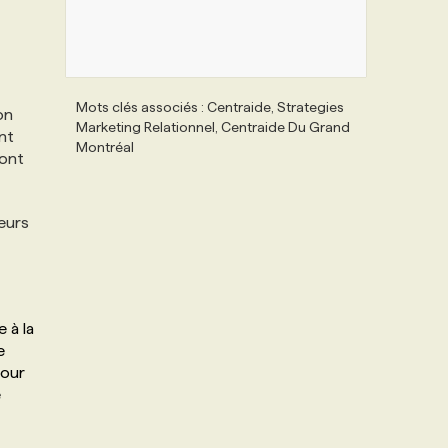
Mots clés associés : Centraide, Strategies
on
Marketing Relationnel, Centraide Du Grand
nt
Montréal
sont
eurs
 à la
e
pour
e