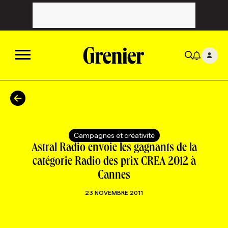
ACTUALITÉS
CATÉGORIES
MAGAZINE
Campagnes et créativité
Astral Radio envoie les gagnants de la
TOUTES LES CATÉGORIES
CHRONIQUES
FORFAITS ABONNEMENT
INFOLETTRES
catégorie Radio des prix CREA 2012 à
Cannes
TOUTES LES CHRONIQUES
CAMPAGNES ET CRÉATIVITÉ
VOIR TOUTES LES PARUTIONS
INFOLETTRE EN BREF
EMPLOIS
23 NOVEMBRE 2011
NOUVEAU!
RESSOURCES HUMAINES
NOMINATIONS
ANNONCEZ AVEC NOUS
BULLETIN FORMATION
EMPLOYEUR
CONFÉRENCES