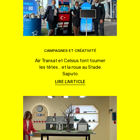
CAMPAGNES ET CRÉATIVITÉ
Air Transat et Celsius font tourner
les têtes... et la roue au Stade
Saputo
LIRE L'ARTICLE