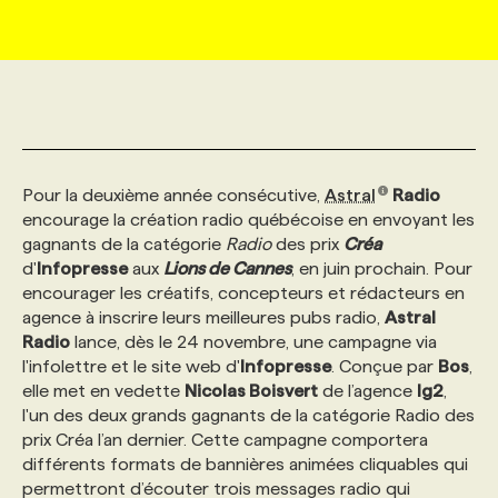
MARKETING ET COMMUNICATION
NOUVEAUX MANDATS
AFFICHEZ UN POSTE / TARIFS
CANDIDAT
BULLETIN RECRUTEMENT
NOS CONFÉRENCES
FORMATIONS
WEB & MÉDIAS SOCIAUX
VOIR LES OFFRES
AFFAIRES DE L'INDUSTRIE
CONSULTER LA CVTHÈQUE
INFOLETTRE PUBLICITÉ
FAQ
NOS FORMATIONS EN LIGNE
CHASSE DE TÊTE
Pour la deuxième année consécutive,
Astral
Radio
MARKETING DURABLE
PROFIL CANDIDAT
INITIATIVES NUMÉRIQUES
PROFIL ENTREPRISE
ANNONCEZ AVEC NOUS
ANNONCEZ AVEC NOUS
NOS PARCOURS DE FORMATIONS
SERVICE DE CHASSE DE TÊTE
encourage la création radio québécoise en envoyant les
gagnants de la catégorie
Radio
des prix
Créa
d'
Infopresse
GEO/SEO
aux
Lions de Cannes
, en juin prochain. Pour
PRIX ET DISTINCTIONS
FAQ
FORMATIONS PERSONNALISÉES
NOS TARIFS
encourager les créatifs, concepteurs et rédacteurs en
agence à inscrire leurs meilleures pubs radio,
Astral
ÉVÉNEMENTIEL
TENDANCES
ANNONCEZ AVEC NOUS
NOS FORMATEUR‧RICES
NOS EXPERTISES
Radio
lance, dès le 24 novembre, une campagne via
l'infolettre et le site web d'
Infopresse
. Conçue par
Bos
,
elle met en vedette
Nicolas Boisvert
de l’agence
lg2
,
NOS AUTEUR‧RICES
POURQUOI CHOISIR NOS FORMATIONS
FAQ
l'un des deux grands gagnants de la catégorie Radio des
prix Créa l’an dernier. Cette campagne comportera
différents formats de bannières animées cliquables qui
NOS TARIFS
ANNONCEZ AVEC NOUS
permettront d’écouter trois messages radio qui