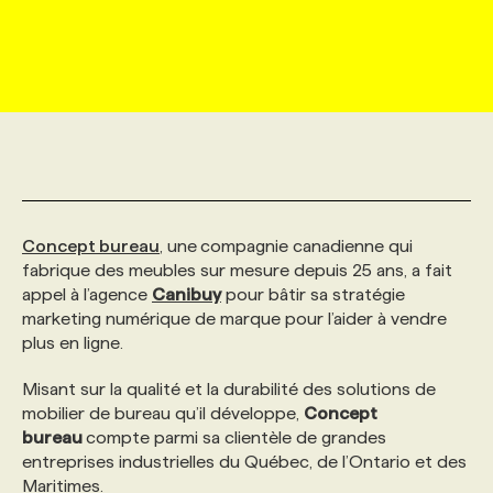
MARKETING ET COMMUNICATION
NOUVEAUX MANDATS
AFFICHEZ UN POSTE / TARIFS
CANDIDAT
BULLETIN RECRUTEMENT
NOS CONFÉRENCES
FORMATIONS
WEB & MÉDIAS SOCIAUX
VOIR LES OFFRES
AFFAIRES DE L'INDUSTRIE
CONSULTER LA CVTHÈQUE
INFOLETTRE PUBLICITÉ
FAQ
NOS FORMATIONS EN LIGNE
CHASSE DE TÊTE
MARKETING DURABLE
PROFIL CANDIDAT
INITIATIVES NUMÉRIQUES
PROFIL ENTREPRISE
ANNONCEZ AVEC NOUS
ANNONCEZ AVEC NOUS
NOS PARCOURS DE FORMATIONS
SERVICE DE CHASSE DE TÊTE
Concept bureau
, une
compagnie canadienne qui
GEO/SEO
PRIX ET DISTINCTIONS
FAQ
FORMATIONS PERSONNALISÉES
NOS TARIFS
fabrique des meubles sur mesure depuis 25 ans, a fait
appel à l’agence
Canibuy
pour bâtir sa stratégie
marketing numérique de marque pour l’aider à vendre
ÉVÉNEMENTIEL
TENDANCES
ANNONCEZ AVEC NOUS
NOS FORMATEUR‧RICES
NOS EXPERTISES
plus en ligne.
Misant sur la qualité et la durabilité des solutions de
NOS AUTEUR‧RICES
POURQUOI CHOISIR NOS FORMATIONS
FAQ
mobilier de bureau qu’il développe,
Concept
bureau
compte parmi sa clientèle de grandes
entreprises industrielles du Québec, de l’Ontario et des
NOS TARIFS
ANNONCEZ AVEC NOUS
Maritimes.