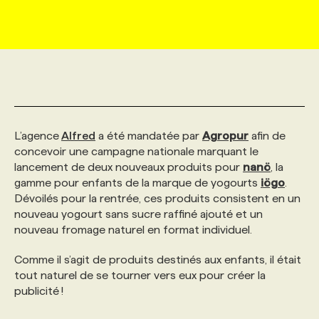
MARKETING ET COMMUNICATION
NOUVEAUX MANDATS
AFFICHEZ UN POSTE / TARIFS
CANDIDAT
BULLETIN RECRUTEMENT
NOS CONFÉRENCES
FORMATIONS
WEB & MÉDIAS SOCIAUX
VOIR LES OFFRES
AFFAIRES DE L'INDUSTRIE
CONSULTER LA CVTHÈQUE
INFOLETTRE PUBLICITÉ
FAQ
NOS FORMATIONS EN LIGNE
CHASSE DE TÊTE
MARKETING DURABLE
PROFIL CANDIDAT
INITIATIVES NUMÉRIQUES
PROFIL ENTREPRISE
ANNONCEZ AVEC NOUS
ANNONCEZ AVEC NOUS
NOS PARCOURS DE FORMATIONS
SERVICE DE CHASSE DE TÊTE
L’agence
Alfred
a été mandatée par
Agropur
afin de
concevoir une campagne nationale marquant le
lancement de deux nouveaux produits pour
nanö
, la
GEO/SEO
PRIX ET DISTINCTIONS
FAQ
FORMATIONS PERSONNALISÉES
NOS TARIFS
gamme pour enfants de la marque de yogourts
iögo
.
Dévoilés pour la rentrée, ces produits consistent en un
nouveau yogourt sans sucre raffiné ajouté et un
ÉVÉNEMENTIEL
TENDANCES
ANNONCEZ AVEC NOUS
NOS FORMATEUR‧RICES
NOS EXPERTISES
nouveau fromage naturel en format individuel.
Comme il s’agit de produits destinés aux enfants, il était
NOS AUTEUR‧RICES
POURQUOI CHOISIR NOS FORMATIONS
FAQ
tout naturel de se tourner vers eux pour créer la
publicité !
NOS TARIFS
ANNONCEZ AVEC NOUS