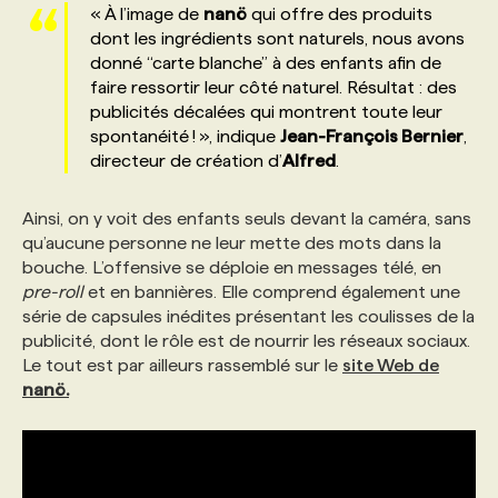
« À l’image de
nanö
qui offre des produits
dont les ingrédients sont naturels, nous avons
PROGRAMMES DE SUBVENTIONS
donné “carte blanche” à des enfants afin de
faire ressortir leur côté naturel. Résultat : des
publicités décalées qui montrent toute leur
FAQ
spontanéité ! », indique
Jean-François Bernier
,
directeur de création d’
Alfred
.
ANNONCEZ AVEC NOUS
Ainsi, on y voit des enfants seuls devant la caméra, sans
qu’aucune personne ne leur mette des mots dans la
bouche. L’offensive se déploie en messages télé, en
pre-roll
et en bannières. Elle comprend également une
série de capsules inédites présentant les coulisses de la
publicité, dont le rôle est de nourrir les réseaux sociaux.
Le tout est par ailleurs rassemblé sur le
site Web de
nanö
.