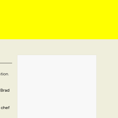
ation.
e Brad
t chef