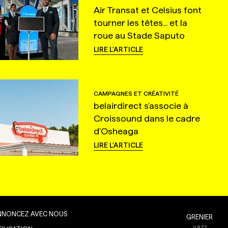
Air Transat et Celsius font
tourner les têtes... et la
roue au Stade Saputo
LIRE L'ARTICLE
CAMPAGNES ET CRÉATIVITÉ
belairdirect s'associe à
Croissound dans le cadre
d'Osheaga
LIRE L'ARTICLE
NNONCEZ AVEC NOUS
GRENIER
V
8.7.2