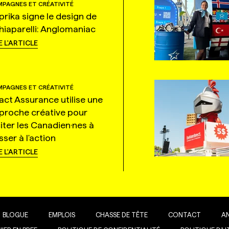
PAGNES ET CRÉATIVITÉ
prika signe le design de
hiaparelli: Anglomaniac
E L'ARTICLE
PAGNES ET CRÉATIVITÉ
tact Assurance utilise une
proche créative pour
citer les Canadien·nes à
ser à l'action
E L'ARTICLE
BLOGUE
EMPLOIS
CHASSE DE TÊTE
CONTACT
A