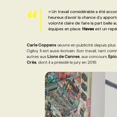
NOS TARIFS
ANNONCEZ AVEC NOUS
« Un travail considérable a été acc
heureux d’avoir la chance d’y apport
PROGRAMMES DE SUBVENTIONS
volonté claire de faire la part belle
équipes en place.
Havas
est un repèr
FAQ
Carle Coppens
œuvre en publicité depuis plus d
Ogilvy. Il est aussi écrivain. Son travail, tant 
ANNONCEZ AVEC NOUS
autres aux
Lions de Cannes
, aux concours
Epic
Créa
, dont il a présidé le jury en 2016.