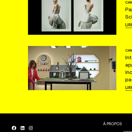
CAM
Pa
Sc
LIR
CAM
In
ap
in
pas
LIR
À PROPOS