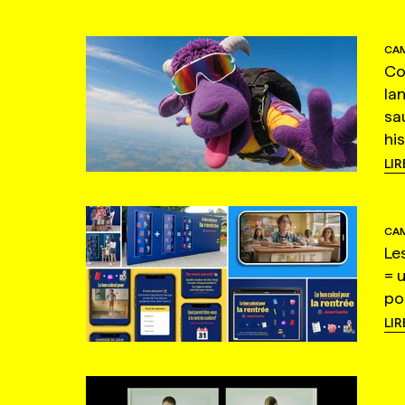
CAM
Co
la
sa
hi
LIR
CAM
Le
= 
po
LIR