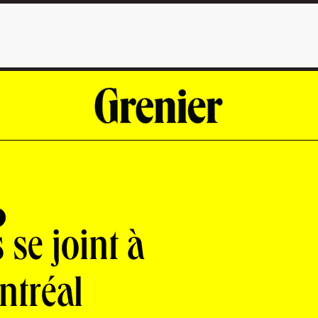
se joint à
ntréal