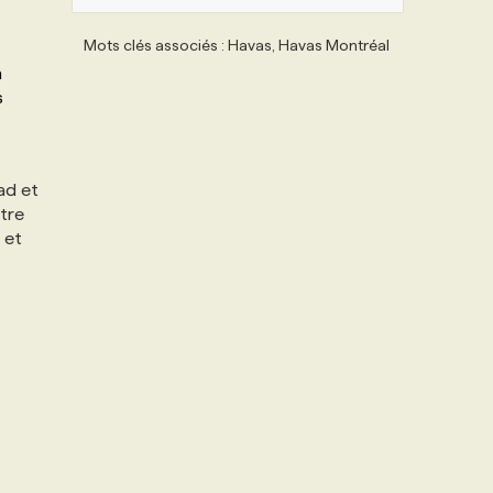
Mots clés associés : Havas, Havas Montréal
a
s
ad et
ntre
et