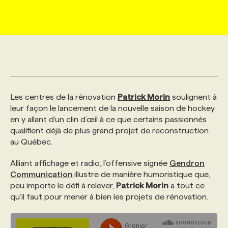
MARKETING ET COMMUNICATION
NOUVEAUX MANDATS
AFFICHEZ UN POSTE / TARIFS
CANDIDAT
BULLETIN RECRUTEMENT
NOS CONFÉRENCES
FORMATIONS
WEB & MÉDIAS SOCIAUX
VOIR LES OFFRES
AFFAIRES DE L'INDUSTRIE
CONSULTER LA CVTHÈQUE
INFOLETTRE PUBLICITÉ
FAQ
NOS FORMATIONS EN LIGNE
CHASSE DE TÊTE
MARKETING DURABLE
PROFIL CANDIDAT
INITIATIVES NUMÉRIQUES
PROFIL ENTREPRISE
ANNONCEZ AVEC NOUS
ANNONCEZ AVEC NOUS
NOS PARCOURS DE FORMATIONS
SERVICE DE CHASSE DE TÊTE
Les centres de la rénovation
Patrick Morin
soulignent à
leur façon le lancement de la nouvelle saison de hockey
en y allant d’un clin d’œil à ce que certains passionnés
GEO/SEO
PRIX ET DISTINCTIONS
FAQ
FORMATIONS PERSONNALISÉES
NOS TARIFS
qualifient déjà de plus grand projet de reconstruction
au Québec.
ÉVÉNEMENTIEL
TENDANCES
ANNONCEZ AVEC NOUS
NOS FORMATEUR‧RICES
NOS EXPERTISES
Alliant affichage et radio, l’offensive signée
Gendron
Communication
illustre de manière humoristique que,
peu importe le défi à relever,
Patrick Morin
a tout ce
NOS AUTEUR‧RICES
POURQUOI CHOISIR NOS FORMATIONS
FAQ
qu’il faut pour mener à bien les projets de rénovation.
NOS TARIFS
ANNONCEZ AVEC NOUS