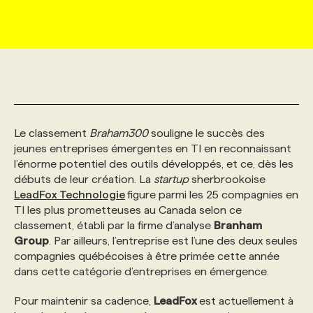
MARKETING ET COMMUNICATION
NOUVEAUX MANDATS
AFFICHEZ UN POSTE / TARIFS
CANDIDAT
BULLETIN RECRUTEMENT
NOS CONFÉRENCES
FORMATIONS
WEB & MÉDIAS SOCIAUX
VOIR LES OFFRES
AFFAIRES DE L'INDUSTRIE
CONSULTER LA CVTHÈQUE
INFOLETTRE PUBLICITÉ
FAQ
NOS FORMATIONS EN LIGNE
CHASSE DE TÊTE
MARKETING DURABLE
PROFIL CANDIDAT
INITIATIVES NUMÉRIQUES
PROFIL ENTREPRISE
ANNONCEZ AVEC NOUS
ANNONCEZ AVEC NOUS
NOS PARCOURS DE FORMATIONS
SERVICE DE CHASSE DE TÊTE
Le classement
Braham300
souligne le succès des
jeunes entreprises émergentes en TI en reconnaissant
l’énorme potentiel des outils développés, et ce, dès les
GEO/SEO
PRIX ET DISTINCTIONS
FAQ
FORMATIONS PERSONNALISÉES
NOS TARIFS
débuts de leur création. La
startup
sherbrookoise
LeadFox Technologie
figure parmi les 25 compagnies en
TI les plus prometteuses au Canada selon ce
ÉVÉNEMENTIEL
TENDANCES
ANNONCEZ AVEC NOUS
NOS FORMATEUR‧RICES
NOS EXPERTISES
classement, établi par la firme d’analyse
Branham
Group
. Par ailleurs, l’entreprise est l’une des deux seules
compagnies québécoises à être primée cette année
NOS AUTEUR‧RICES
POURQUOI CHOISIR NOS FORMATIONS
FAQ
dans cette catégorie d’entreprises en émergence.
Pour maintenir sa cadence,
LeadFox
est actuellement à
NOS TARIFS
ANNONCEZ AVEC NOUS