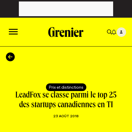
ACTUALITÉS
CATÉGORIES
MAGAZINE
Prix et distinctions
TOUTES LES CATÉGORIES
CHRONIQUES
FORFAITS ABONNEMENT
INFOLETTRES
LeadFox se classe parmi le top 25
des startups canadiennes en TI
TOUTES LES CHRONIQUES
CAMPAGNES ET CRÉATIVITÉ
VOIR TOUTES LES PARUTIONS
INFOLETTRE EN BREF
EMPLOIS
23 AOÛT 2018
NOUVEAU!
RESSOURCES HUMAINES
NOMINATIONS
ANNONCEZ AVEC NOUS
BULLETIN FORMATION
EMPLOYEUR
CONFÉRENCES