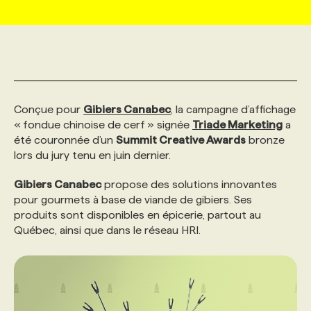
MARKETING ET COMMUNICATION
NOUVEAUX MANDATS
AFFICHEZ UN POSTE / TARIFS
CANDIDAT
BULLETIN RECRUTEMENT
NOS CONFÉRENCES
FORMATIONS
WEB & MÉDIAS SOCIAUX
VOIR LES OFFRES
AFFAIRES DE L'INDUSTRIE
CONSULTER LA CVTHÈQUE
INFOLETTRE PUBLICITÉ
FAQ
NOS FORMATIONS EN LIGNE
CHASSE DE TÊTE
Conçue pour
Gibiers Canabec
, la campagne d’affichage
MARKETING DURABLE
PROFIL CANDIDAT
« fondue chinoise de cerf » signée
INITIATIVES NUMÉRIQUES
PROFIL ENTREPRISE
Triade Marketing
a
ANNONCEZ AVEC NOUS
ANNONCEZ AVEC NOUS
NOS PARCOURS DE FORMATIONS
SERVICE DE CHASSE DE TÊTE
été couronnée d’un
Summit Creative Awards
bronze
lors du jury tenu en juin dernier.
GEO/SEO
PRIX ET DISTINCTIONS
FAQ
FORMATIONS PERSONNALISÉES
NOS TARIFS
Gibiers Canabec
propose des solutions innovantes
pour gourmets à base de viande de gibiers. Ses
ÉVÉNEMENTIEL
TENDANCES
ANNONCEZ AVEC NOUS
NOS FORMATEUR‧RICES
NOS EXPERTISES
produits sont disponibles en épicerie, partout au
Québec, ainsi que dans le réseau HRI.
NOS AUTEUR‧RICES
POURQUOI CHOISIR NOS FORMATIONS
FAQ
NOS TARIFS
ANNONCEZ AVEC NOUS