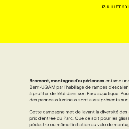
NOUVEAU!
13 JUILLET 20
RESSOURCES HUMAINES
NOMINATIONS
ANNONCEZ AVEC NOUS
BULLETIN FORMATION
EMPLOYEUR
CONFÉRENCES
MARKETING ET COMMUNICATION
NOUVEAUX MANDATS
AFFICHEZ UN POSTE / TARIFS
CANDIDAT
BULLETIN RECRUTEMENT
NOS CONFÉRENCES
FORMATIONS
WEB & MÉDIAS SOCIAUX
VOIR LES OFFRES
AFFAIRES DE L'INDUSTRIE
CONSULTER LA CVTHÈQUE
INFOLETTRE PUBLICITÉ
FAQ
NOS FORMATIONS EN LIGNE
CHASSE DE TÊTE
MARKETING DURABLE
PROFIL CANDIDAT
INITIATIVES NUMÉRIQUES
PROFIL ENTREPRISE
ANNONCEZ AVEC NOUS
ANNONCEZ AVEC NOUS
NOS PARCOURS DE FORMATIONS
SERVICE DE CHASSE DE TÊTE
Bromont, montagne d’expériences
entame une 
GEO/SEO
PRIX ET DISTINCTIONS
FAQ
FORMATIONS PERSONNALISÉES
NOS TARIFS
Berri-UQAM par l’habillage de rampes d’escalier e
à profiter de l’été dans son Parc aquatique. Po
ÉVÉNEMENTIEL
TENDANCES
ANNONCEZ AVEC NOUS
NOS FORMATEUR‧RICES
NOS EXPERTISES
des panneaux lumineux sont aussi présents sur 
Cette campagne met de l’avant la diversité des 
NOS AUTEUR‧RICES
POURQUOI CHOISIR NOS FORMATIONS
FAQ
prix d’entrée du Parc. Que ce soit pour les gliss
pédestre ou même l’initiation au vélo de montagn