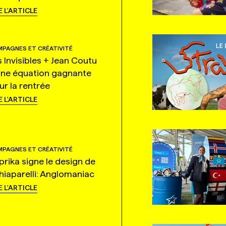
E L'ARTICLE
PAGNES ET CRÉATIVITÉ
s Invisibles + Jean Coutu
une équation gagnante
ur la rentrée
E L'ARTICLE
PAGNES ET CRÉATIVITÉ
prika signe le design de
hiaparelli: Anglomaniac
E L'ARTICLE