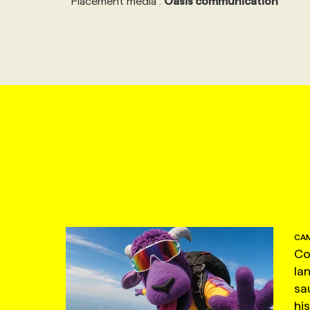
Placement média :
Oasis communication
CAM
Co
la
sa
hi