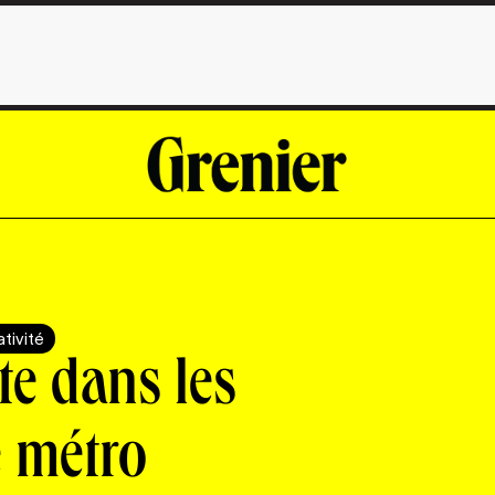
tivité
te dans les
e métro