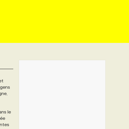
et
s gens
gne,
ans le
née
antes