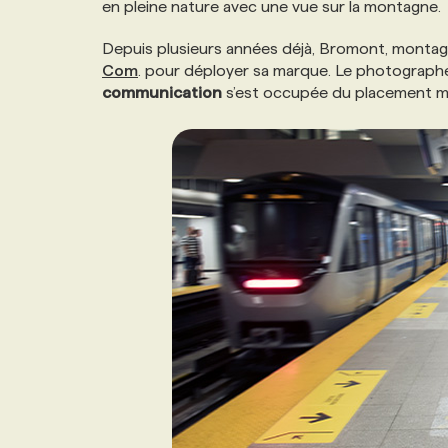
en pleine nature avec une vue sur la montagne.
NOS TARIFS
ANNONCEZ AVEC NOUS
Depuis plusieurs années déjà, Bromont, montagn
Com
. pour déployer sa marque. Le photograp
PROGRAMMES DE SUBVENTIONS
communication
s’est occupée du placement m
FAQ
ANNONCEZ AVEC NOUS