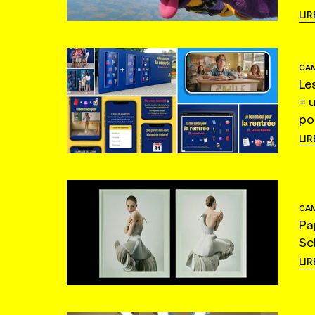
LIR
CAM
Le
= 
po
LIR
CAM
Pa
Sc
LIR