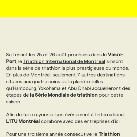
MARKETING ET COMMUNICATION
NOUVEAUX MANDATS
AFFICHEZ UN POSTE / TARIFS
CANDIDAT
BULLETIN RECRUTEMENT
NOS CONFÉRENCES
FORMATIONS
WEB & MÉDIAS SOCIAUX
VOIR LES OFFRES
AFFAIRES DE L'INDUSTRIE
CONSULTER LA CVTHÈQUE
INFOLETTRE PUBLICITÉ
FAQ
NOS FORMATIONS EN LIGNE
CHASSE DE TÊTE
Se tenant les 25 et 26 août prochains dans le
MARKETING DURABLE
PROFIL CANDIDAT
Vieux-
INITIATIVES NUMÉRIQUES
PROFIL ENTREPRISE
ANNONCEZ AVEC NOUS
ANNONCEZ AVEC NOUS
NOS PARCOURS DE FORMATIONS
SERVICE DE CHASSE DE TÊTE
Port
, le
Triathlon International de Montréal
s’inscrit
dans la série de triathlon la plus prestigieuse du monde.
GEO/SEO
PRIX ET DISTINCTIONS
FAQ
FORMATIONS PERSONNALISÉES
NOS TARIFS
En plus de Montréal, seulement 7 autres destinations
situées aux quatre coins de la planète telles
qu’Hambourg, Yokohama et Abu Dhabi accueilleront des
ÉVÉNEMENTIEL
TENDANCES
ANNONCEZ AVEC NOUS
NOS FORMATEUR‧RICES
NOS EXPERTISES
étapes de
la Série Mondiale de triathlon
pour cette
saison.
NOS AUTEUR‧RICES
POURQUOI CHOISIR NOS FORMATIONS
FAQ
Afin de faire rayonner son événement à l’international,
L’ITU
Montréal
collabore avec des entreprises d’ici.
NOS TARIFS
ANNONCEZ AVEC NOUS
Pour une troisième année consécutive,
le
Triathlon