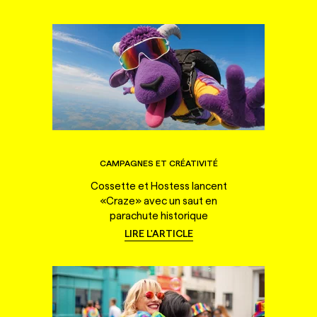
CAMPAGNES ET CRÉATIVITÉ
Cossette et Hostess lancent
«Craze» avec un saut en
parachute historique
LIRE L'ARTICLE