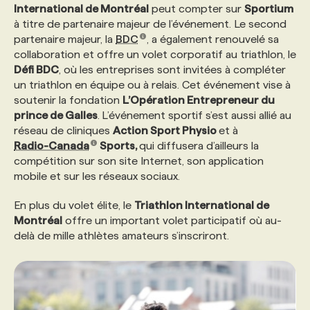
International de Montréal
peut compter sur
Sportium
à titre de partenaire majeur de l’événement. Le second
PROGRAMMES DE SUBVENTIONS
partenaire majeur, la
BDC
, a également renouvelé sa
collaboration et offre un volet corporatif au triathlon, le
Défi BDC
, où les entreprises sont invitées à compléter
FAQ
un triathlon en équipe ou à relais. Cet événement vise à
soutenir la fondation
L’Opération Entrepreneur du
prince de Galles
.
L’événement sportif s’est aussi allié au
ANNONCEZ AVEC NOUS
réseau de cliniques
Action Sport Physio
et à
Radio-Canada
Sports,
qui diffusera d’ailleurs la
compétition sur son site Internet, son application
mobile et sur les réseaux sociaux.
En plus du volet élite, le
Triathlon International de
Montréal
offre un important volet participatif où au-
delà de mille athlètes amateurs s’inscriront.