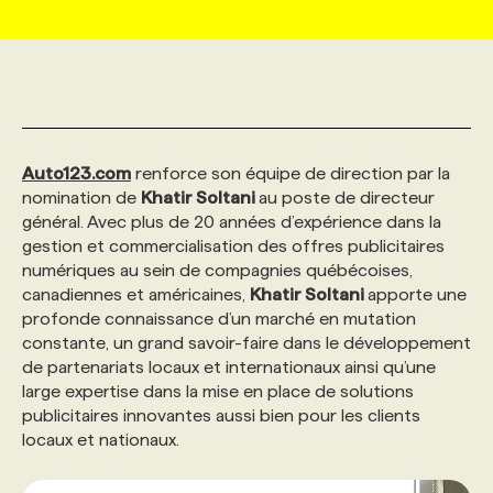
MARKETING ET COMMUNICATION
NOUVEAUX MANDATS
AFFICHEZ UN POSTE / TARIFS
CANDIDAT
BULLETIN RECRUTEMENT
NOS CONFÉRENCES
FORMATIONS
WEB & MÉDIAS SOCIAUX
VOIR LES OFFRES
AFFAIRES DE L'INDUSTRIE
CONSULTER LA CVTHÈQUE
INFOLETTRE PUBLICITÉ
FAQ
NOS FORMATIONS EN LIGNE
CHASSE DE TÊTE
Auto123.com
renforce son équipe de direction par la
MARKETING DURABLE
PROFIL CANDIDAT
nomination de
INITIATIVES NUMÉRIQUES
PROFIL ENTREPRISE
Khatir Soltani
au poste de directeur
ANNONCEZ AVEC NOUS
ANNONCEZ AVEC NOUS
NOS PARCOURS DE FORMATIONS
SERVICE DE CHASSE DE TÊTE
général. Avec plus de 20 années d’expérience dans la
gestion et commercialisation des offres publicitaires
GEO/SEO
PRIX ET DISTINCTIONS
FAQ
FORMATIONS PERSONNALISÉES
NOS TARIFS
numériques au sein de compagnies québécoises,
canadiennes et américaines,
Khatir Soltani
apporte une
profonde connaissance d’un marché en mutation
ÉVÉNEMENTIEL
TENDANCES
ANNONCEZ AVEC NOUS
NOS FORMATEUR‧RICES
NOS EXPERTISES
constante, un grand savoir-faire dans le développement
de partenariats locaux et internationaux ainsi qu’une
large expertise dans la mise en place de solutions
NOS AUTEUR‧RICES
POURQUOI CHOISIR NOS FORMATIONS
FAQ
publicitaires innovantes aussi bien pour les clients
locaux et nationaux.
NOS TARIFS
ANNONCEZ AVEC NOUS