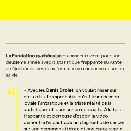
MARKETING ET COMMUNICATION
NOUVEAUX MANDATS
AFFICHEZ UN POSTE / TARIFS
CANDIDAT
BULLETIN RECRUTEMENT
NOS CONFÉRENCES
FORMATIONS
WEB & MÉDIAS SOCIAUX
VOIR LES OFFRES
AFFAIRES DE L'INDUSTRIE
CONSULTER LA CVTHÈQUE
INFOLETTRE PUBLICITÉ
FAQ
NOS FORMATIONS EN LIGNE
CHASSE DE TÊTE
MARKETING DURABLE
PROFIL CANDIDAT
INITIATIVES NUMÉRIQUES
PROFIL ENTREPRISE
ANNONCEZ AVEC NOUS
ANNONCEZ AVEC NOUS
NOS PARCOURS DE FORMATIONS
SERVICE DE CHASSE DE TÊTE
La Fondation québécoise
du cancer revient pour une
deuxième année avec la statistique frappante suivante :
un Québécois sur deux fera face au cancer au cours de
GEO/SEO
PRIX ET DISTINCTIONS
FAQ
FORMATIONS PERSONNALISÉES
NOS TARIFS
sa vie.
ÉVÉNEMENTIEL
TENDANCES
ANNONCEZ AVEC NOUS
NOS FORMATEUR‧RICES
NOS EXPERTISES
« Avec les
Denis Drolet
, on voulait miser sur
cette dualité improbable qu'est leur chanson
joviale Fantastique et la triste réalité de la
NOS AUTEUR‧RICES
POURQUOI CHOISIR NOS FORMATIONS
FAQ
statistique, et jouer sur ce contraste. À la fois
frappante et porteuse d’espoir, la vidéo
démontre l’impact qu’a un diagnostic de cancer
NOS TARIFS
ANNONCEZ AVEC NOUS
sur une personne atteinte et son entourage. »,