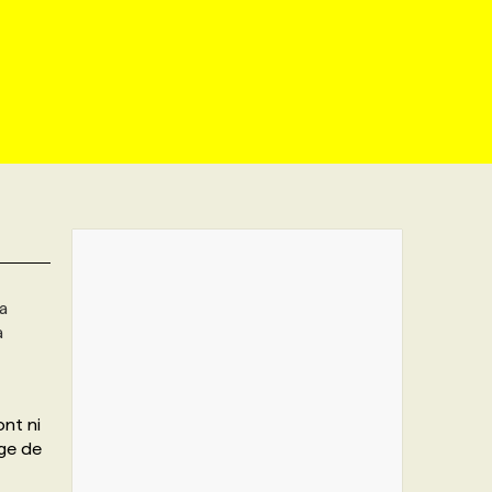
a
à
ont ni
age de