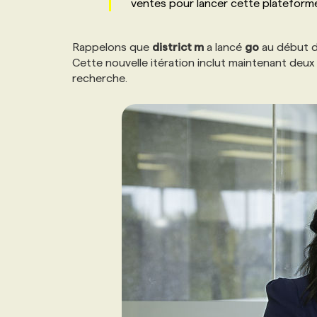
ventes pour lancer cette plateforme 
NOS TARIFS
ANNONCEZ AVEC NOUS
Rappelons que
district m
a lancé
go
au début du
PROGRAMMES DE SUBVENTIONS
Cette nouvelle itération inclut maintenant deux 
recherche.
FAQ
ANNONCEZ AVEC NOUS