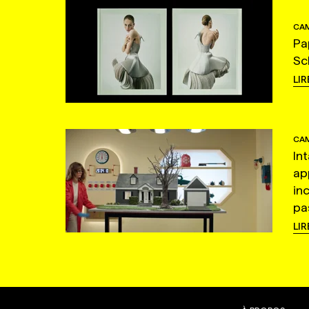
CAM
Pa
Sc
LIR
CAM
In
ap
in
pas
LIR