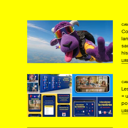
CAM
Co
la
sa
hi
LIR
CAM
Le
= 
po
LIR