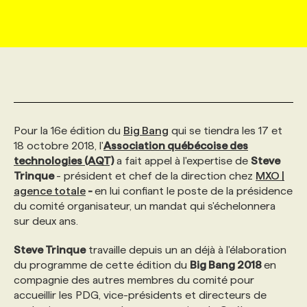
MARKETING ET COMMUNICATION
NOUVEAUX MANDATS
AFFICHEZ UN POSTE / TARIFS
CANDIDAT
BULLETIN RECRUTEMENT
NOS CONFÉRENCES
FORMATIONS
WEB & MÉDIAS SOCIAUX
VOIR LES OFFRES
AFFAIRES DE L'INDUSTRIE
CONSULTER LA CVTHÈQUE
INFOLETTRE PUBLICITÉ
FAQ
NOS FORMATIONS EN LIGNE
CHASSE DE TÊTE
MARKETING DURABLE
PROFIL CANDIDAT
INITIATIVES NUMÉRIQUES
PROFIL ENTREPRISE
ANNONCEZ AVEC NOUS
ANNONCEZ AVEC NOUS
NOS PARCOURS DE FORMATIONS
SERVICE DE CHASSE DE TÊTE
Pour la 16e édition du
Big Bang
qui se tiendra les 17 et
18 octobre 2018, l'
Association québécoise des
technologies (AQT)
a fait appel à l'expertise de
Steve
GEO/SEO
PRIX ET DISTINCTIONS
FAQ
FORMATIONS PERSONNALISÉES
NOS TARIFS
Trinque
- président et chef de la direction chez
MXO |
agence totale
-
en lui confiant le poste de la présidence
du comité organisateur, un mandat qui s'échelonnera
ÉVÉNEMENTIEL
TENDANCES
ANNONCEZ AVEC NOUS
NOS FORMATEUR‧RICES
NOS EXPERTISES
sur deux ans.
Steve Trinque
travaille depuis un an déjà à l'élaboration
NOS AUTEUR‧RICES
POURQUOI CHOISIR NOS FORMATIONS
FAQ
du programme de cette édition du
Big Bang 2018
en
compagnie des autres membres du comité pour
accueillir les PDG, vice-présidents et directeurs de
NOS TARIFS
ANNONCEZ AVEC NOUS