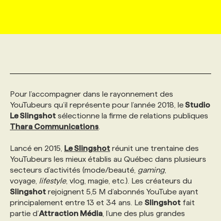
MARKETING ET COMMUNICATION
NOUVEAUX MANDATS
AFFICHEZ UN POSTE / TARIFS
CANDIDAT
BULLETIN RECRUTEMENT
NOS CONFÉRENCES
FORMATIONS
WEB & MÉDIAS SOCIAUX
VOIR LES OFFRES
AFFAIRES DE L'INDUSTRIE
CONSULTER LA CVTHÈQUE
INFOLETTRE PUBLICITÉ
FAQ
NOS FORMATIONS EN LIGNE
CHASSE DE TÊTE
MARKETING DURABLE
PROFIL CANDIDAT
INITIATIVES NUMÉRIQUES
PROFIL ENTREPRISE
ANNONCEZ AVEC NOUS
ANNONCEZ AVEC NOUS
NOS PARCOURS DE FORMATIONS
SERVICE DE CHASSE DE TÊTE
Pour l’accompagner dans le rayonnement des
YouTubeurs qu’il représente pour l’année 2018, le
Studio
Le Slingshot
sélectionne la firme de relations publiques
GEO/SEO
PRIX ET DISTINCTIONS
FAQ
FORMATIONS PERSONNALISÉES
NOS TARIFS
Thara
Communications
.
Lancé en 2015,
Le Slingshot
réunit une trentaine des
ÉVÉNEMENTIEL
TENDANCES
ANNONCEZ AVEC NOUS
NOS FORMATEUR‧RICES
NOS EXPERTISES
YouTubeurs les mieux établis au Québec dans plusieurs
secteurs d’activités (mode/beauté,
gaming
,
voyage,
lifestyle
, vlog, magie, etc.). Les créateurs du
NOS AUTEUR‧RICES
POURQUOI CHOISIR NOS FORMATIONS
FAQ
Slingshot
rejoignent 5,5 M d’abonnés YouTube ayant
principalement entre 13 et 34 ans. Le
Slingshot
fait
partie d’
NOS TARIFS
ANNONCEZ AVEC NOUS
Attraction Média
, l’une des plus grandes