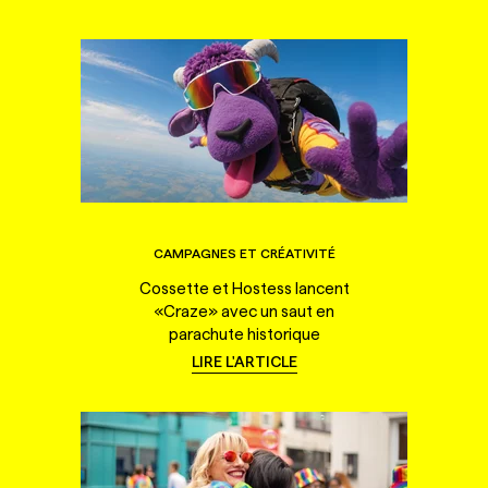
CAMPAGNES ET CRÉATIVITÉ
Cossette et Hostess lancent
«Craze» avec un saut en
parachute historique
LIRE L'ARTICLE