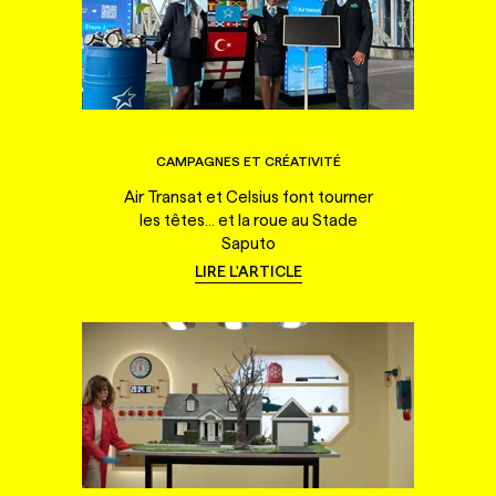
CAMPAGNES ET CRÉATIVITÉ
Air Transat et Celsius font tourner
les têtes... et la roue au Stade
Saputo
LIRE L'ARTICLE