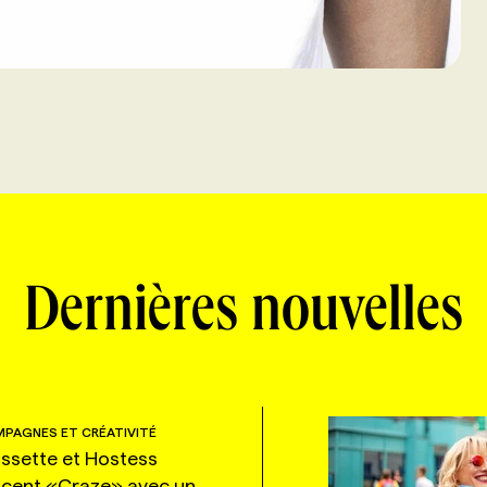
Dernières nouvelles
PAGNES ET CRÉATIVITÉ
ssette et Hostess
ncent «Craze» avec un