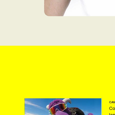
CAM
Co
la