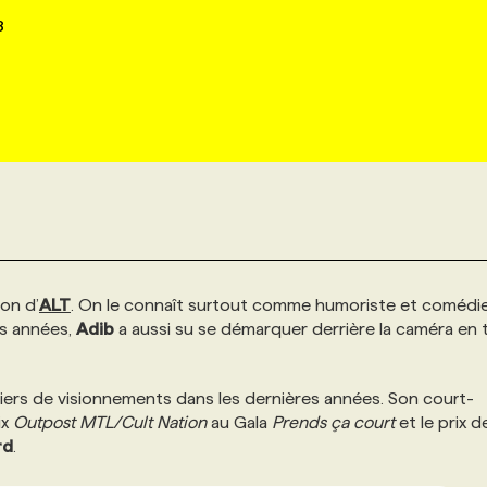
8
ion d’
ALT
. On le connaît surtout comme humoriste et comédi
es années,
Adib
a aussi su se démarquer derrière la caméra en 
iers de visionnements dans les dernières années. Son court-
rix
Outpost MTL/Cult Nation
au Gala
Prends ça court
et le prix d
rd
.