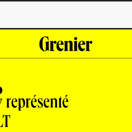
 représenté
LT