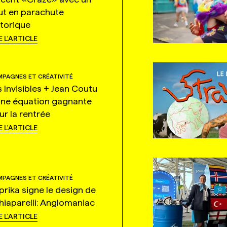
ut en parachute
storique
E L'ARTICLE
PAGNES ET CRÉATIVITÉ
s Invisibles + Jean Coutu
une équation gagnante
ur la rentrée
E L'ARTICLE
PAGNES ET CRÉATIVITÉ
prika signe le design de
hiaparelli: Anglomaniac
E L'ARTICLE