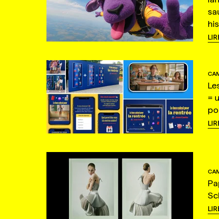
sa
hi
LIR
CAM
Le
= 
po
LIR
CAM
Pa
Sc
LIR