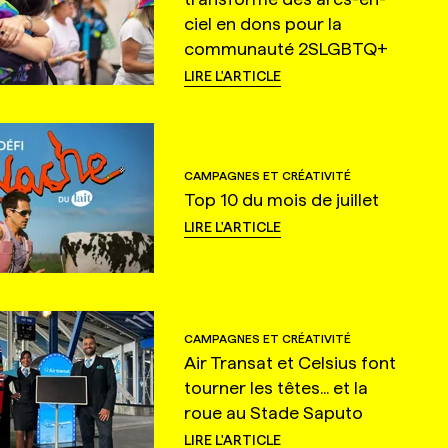
ciel en dons pour la
communauté 2SLGBTQ+
LIRE L'ARTICLE
CAMPAGNES ET CRÉATIVITÉ
Top 10 du mois de juillet
LIRE L'ARTICLE
CAMPAGNES ET CRÉATIVITÉ
Air Transat et Celsius font
tourner les têtes... et la
roue au Stade Saputo
LIRE L'ARTICLE