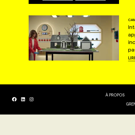
CAM
In
ap
in
pas
LIR
À PROPOS
GREN