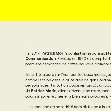
NOUVEAU!
RESSOURCES HUMAINES
NOMINATIONS
ANNONCEZ AVEC NOUS
BULLETIN FORMATION
EMPLOYEUR
CONFÉRENCES
MARKETING ET COMMUNICATION
NOUVEAUX MANDATS
AFFICHEZ UN POSTE / TARIFS
CANDIDAT
BULLETIN RECRUTEMENT
NOS CONFÉRENCES
FORMATIONS
WEB & MÉDIAS SOCIAUX
VOIR LES OFFRES
AFFAIRES DE L'INDUSTRIE
CONSULTER LA CVTHÈQUE
INFOLETTRE PUBLICITÉ
FAQ
NOS FORMATIONS EN LIGNE
CHASSE DE TÊTE
Fin 2017,
Patrick Morin
confiait la responsabili
MARKETING DURABLE
PROFIL CANDIDAT
INITIATIVES NUMÉRIQUES
PROFIL ENTREPRISE
ANNONCEZ AVEC NOUS
ANNONCEZ AVEC NOUS
NOS PARCOURS DE FORMATIONS
SERVICE DE CHASSE DE TÊTE
Communication
. Fondée en 1960 et comptant au
première campagne de cette nouvelle collabora
GEO/SEO
PRIX ET DISTINCTIONS
FAQ
FORMATIONS PERSONNALISÉES
NOS TARIFS
Misant toujours sur l’humour, les deux messages 
campe l’action dans le quotidien de gens ordinai
ÉVÉNEMENTIEL
personnages, tantôt un douanier, tantôt un coup
TENDANCES
ANNONCEZ AVEC NOUS
NOS FORMATEUR‧RICES
NOS EXPERTISES
de
Patrick Morin
, client devenu une référence
pour s’inspirer et mener à bien leurs propres pr
NOS AUTEUR‧RICES
POURQUOI CHOISIR NOS FORMATIONS
FAQ
La campagne de notoriété sera diffusée à la tél