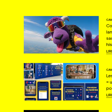
CAM
Co
la
sa
hi
LIR
CAM
Le
= 
po
LIR