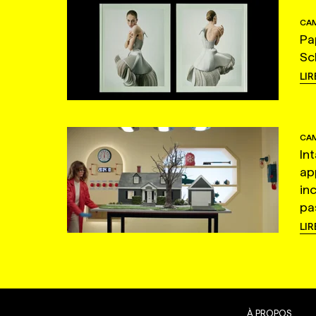
CAM
Pa
Sc
LIR
CAM
In
ap
in
pas
LIR
À PROPOS