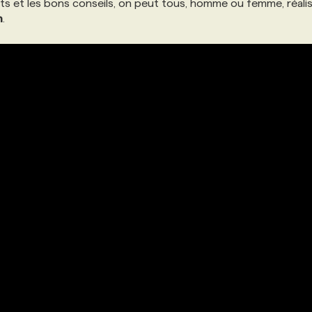
uits et les bons conseils, on peut tous, homme ou femme, réali
n
.