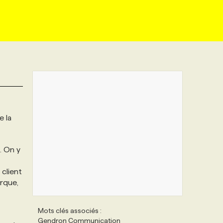
e la
. On y
client
arque,
Mots clés associés :
Gendron Communication