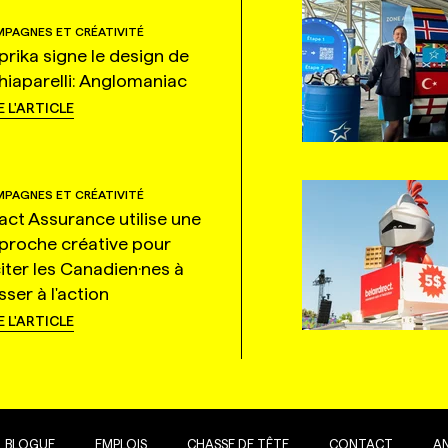
PAGNES ET CRÉATIVITÉ
prika signe le design de
hiaparelli: Anglomaniac
E L'ARTICLE
PAGNES ET CRÉATIVITÉ
tact Assurance utilise une
proche créative pour
citer les Canadien·nes à
ser à l'action
E L'ARTICLE
BLOGUE
EMPLOIS
CHASSE DE TÊTE
CONTACT
A