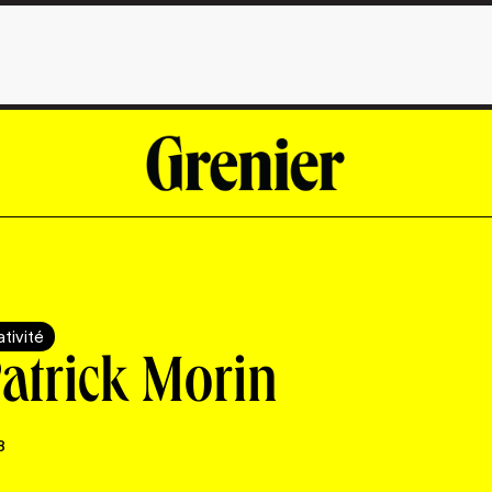
tivité
Patrick Morin
8