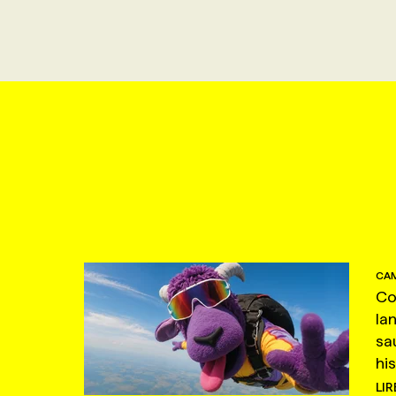
CAM
Co
la
sa
hi
LIR