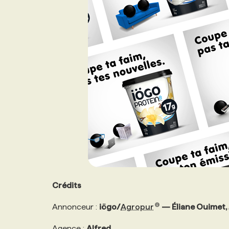
Crédits
Annonceur :
iögo/
Agropur
— Éliane Ouimet,
Agence :
Alfred