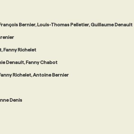
rançois Bernier, Louis-Thomas Pelletier, Guillaume Denault
Grenier
t, Fanny Richelet
nie Denault, Fanny Chabot
Fanny Richelet, Antoine Bernier
anne Denis