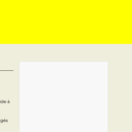
ide à
ngés