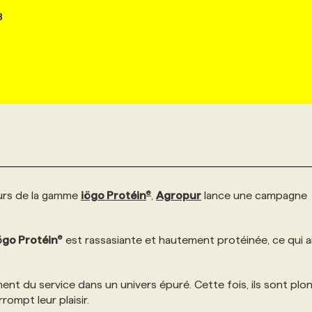
8
e
urs de la gamme
iögo Protéin
,
Agropur
lance une campagne
e
ögo Protéin
est rassasiante et hautement protéinée, ce qui a
nt du service dans un univers épuré. Cette fois, ils sont plo
rompt leur plaisir.