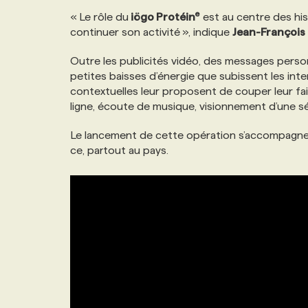
e
NOS TARIFS
ANNONCEZ AVEC NOUS
« Le rôle du
iögo Protéin
est au centre des his
continuer son activité », indique
Jean-François 
PROGRAMMES DE SUBVENTIONS
Outre les publicités vidéo, des messages person
petites baisses d’énergie que subissent les intern
contextuelles leur proposent de couper leur fa
FAQ
ligne, écoute de musique, visionnement d’une sér
Le lancement de cette opération s’accompagne
ANNONCEZ AVEC NOUS
ce, partout au pays.