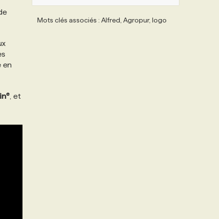
de
Mots clés associés : Alfred, Agropur, Iogo
ux
es
e en
e
in
, et