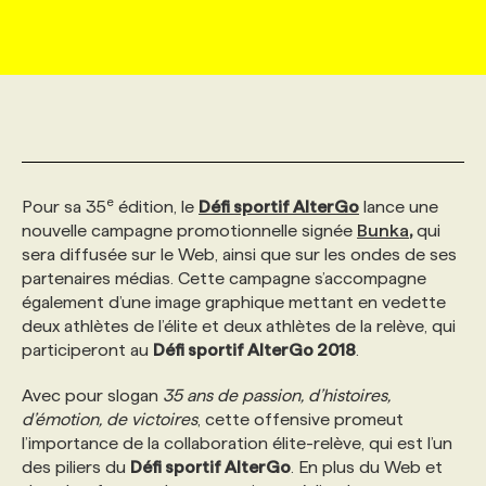
MARKETING ET COMMUNICATION
NOUVEAUX MANDATS
AFFICHEZ UN POSTE / TARIFS
CANDIDAT
BULLETIN RECRUTEMENT
NOS CONFÉRENCES
FORMATIONS
WEB & MÉDIAS SOCIAUX
VOIR LES OFFRES
AFFAIRES DE L'INDUSTRIE
CONSULTER LA CVTHÈQUE
INFOLETTRE PUBLICITÉ
FAQ
NOS FORMATIONS EN LIGNE
CHASSE DE TÊTE
MARKETING DURABLE
PROFIL CANDIDAT
INITIATIVES NUMÉRIQUES
PROFIL ENTREPRISE
ANNONCEZ AVEC NOUS
ANNONCEZ AVEC NOUS
NOS PARCOURS DE FORMATIONS
SERVICE DE CHASSE DE TÊTE
e
Pour sa 35
édition, le
Défi sportif AlterGo
lance une
nouvelle campagne promotionnelle signée
Bunka
,
qui
sera diffusée sur le Web, ainsi que sur les ondes de ses
GEO/SEO
PRIX ET DISTINCTIONS
FAQ
FORMATIONS PERSONNALISÉES
NOS TARIFS
partenaires médias. Cette campagne s’accompagne
également d’une image graphique mettant en vedette
deux athlètes de l’élite et deux athlètes de la relève, qui
ÉVÉNEMENTIEL
TENDANCES
ANNONCEZ AVEC NOUS
NOS FORMATEUR‧RICES
NOS EXPERTISES
participeront au
Défi sportif AlterGo 2018
.
Avec pour slogan
35 ans de passion, d’histoires,
NOS AUTEUR‧RICES
POURQUOI CHOISIR NOS FORMATIONS
FAQ
d’émotion, de victoires
, cette offensive promeut
l’importance de la collaboration élite-relève, qui est l’un
des piliers du
Défi sportif AlterGo
. En plus du Web et
NOS TARIFS
ANNONCEZ AVEC NOUS