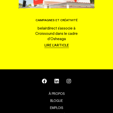
CAMPAGNES ET CRÉATIVITÉ
belairdirect s'associe à
Croissound dans le cadre
d'Osheaga
LIRE L'ARTICLE
À PROPOS
BLOGUE
EMPLOIS