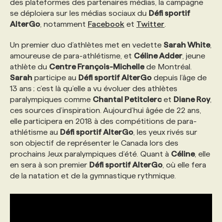
des plateformes des partenaires médias, la campagne
se déploiera sur les médias sociaux du
Défi sportif
PROGRAMMES DE SUBVENTIONS
AlterGo
, notamment
Facebook
et
Twitter
.
Un premier duo d’athlètes met en vedette
Sarah White
,
FAQ
amoureuse de para-athlétisme, et
Céline Adder
, jeune
athlète du
Centre François-Michelle
de Montréal.
Sarah
participe au
Défi sportif AlterGo
depuis l’âge de
ANNONCEZ AVEC NOUS
13 ans ; c’est là qu’elle a vu évoluer des athlètes
paralympiques comme
Chantal Petitclerc
et
Diane Roy
,
ces sources d’inspiration. Aujourd’hui âgée de 22 ans,
elle participera en 2018 à des compétitions de para-
athlétisme au
Défi sportif AlterGo
, les yeux rivés sur
son objectif de représenter le Canada lors des
prochains Jeux paralympiques d’été. Quant à
Céline
, elle
en sera à son premier
Défi sportif AlterGo
, où elle fera
de la natation et de la gymnastique rythmique.