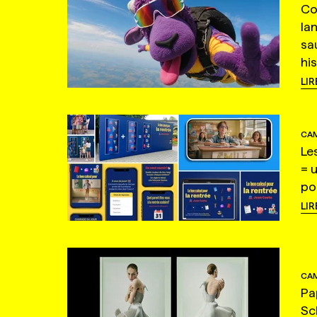
Co
la
sa
hi
LIR
CAM
Le
= 
po
LIR
CAM
Pa
Sc