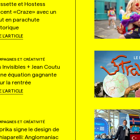
ssette et Hostess
ncent «Craze» avec un
ut en parachute
storique
E L'ARTICLE
PAGNES ET CRÉATIVITÉ
s Invisibles + Jean Coutu
une équation gagnante
ur la rentrée
E L'ARTICLE
PAGNES ET CRÉATIVITÉ
prika signe le design de
hiaparelli: Anglomaniac