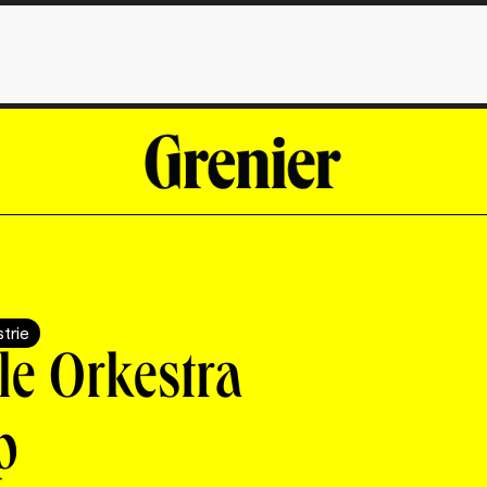
strie
le Orkestra
p