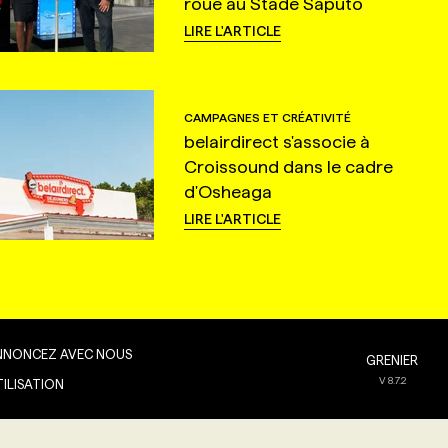
roue au Stade Saputo
LIRE L'ARTICLE
CAMPAGNES ET CRÉATIVITÉ
belairdirect s'associe à
Croissound dans le cadre
d'Osheaga
LIRE L'ARTICLE
NNONCEZ AVEC NOUS
GRENIER
V
8.7.2
TILISATION