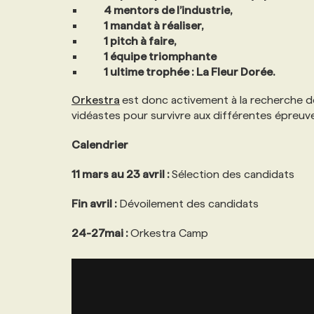
4 mentors de l’industrie,
NOS TARIFS
ANNONCEZ AVEC NOUS
1 mandat à réaliser,
1 pitch à faire,
1 équipe triomphante
PROGRAMMES DE SUBVENTIONS
1 ultime trophée : La Fleur Dorée.
Orkestra
est donc activement à la recherche de
FAQ
vidéastes pour survivre aux différentes épreu
Calendrier
ANNONCEZ AVEC NOUS
11 mars au 23 avril :
Sélection des candidats
Fin avril :
Dévoilement des candidats
24-27mai :
Orkestra Camp