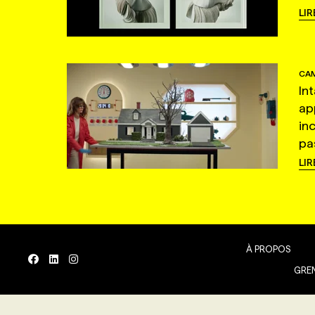
LIR
CAM
In
ap
in
pas
LIR
À PROPOS
GREN