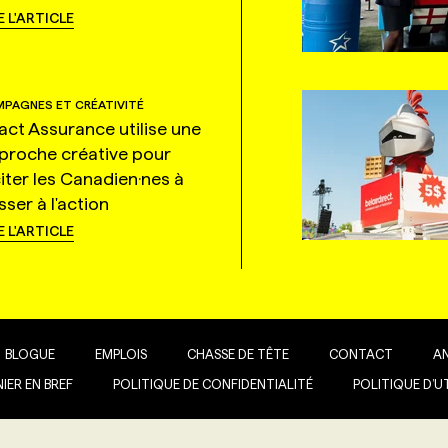
E L'ARTICLE
PAGNES ET CRÉATIVITÉ
tact Assurance utilise une
proche créative pour
citer les Canadien·nes à
ser à l'action
E L'ARTICLE
BLOGUE
EMPLOIS
CHASSE DE TÊTE
CONTACT
A
IER EN BREF
POLITIQUE DE CONFIDENTIALITÉ
POLITIQUE D’U