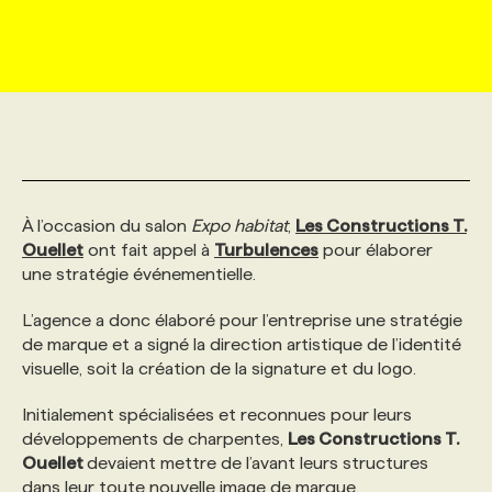
MARKETING ET COMMUNICATION
NOUVEAUX MANDATS
AFFICHEZ UN POSTE / TARIFS
CANDIDAT
BULLETIN RECRUTEMENT
NOS CONFÉRENCES
FORMATIONS
WEB & MÉDIAS SOCIAUX
VOIR LES OFFRES
AFFAIRES DE L'INDUSTRIE
CONSULTER LA CVTHÈQUE
INFOLETTRE PUBLICITÉ
FAQ
NOS FORMATIONS EN LIGNE
CHASSE DE TÊTE
MARKETING DURABLE
PROFIL CANDIDAT
INITIATIVES NUMÉRIQUES
PROFIL ENTREPRISE
ANNONCEZ AVEC NOUS
ANNONCEZ AVEC NOUS
NOS PARCOURS DE FORMATIONS
SERVICE DE CHASSE DE TÊTE
À l’occasion du salon
Expo habitat
,
Les Constructions T.
Ouellet
ont fait appel à
Turbulences
pour élaborer
GEO/SEO
PRIX ET DISTINCTIONS
FAQ
FORMATIONS PERSONNALISÉES
NOS TARIFS
une stratégie événementielle.
L’agence a donc élaboré pour l’entreprise une stratégie
ÉVÉNEMENTIEL
TENDANCES
ANNONCEZ AVEC NOUS
NOS FORMATEUR‧RICES
NOS EXPERTISES
de marque et a signé la direction artistique de l’identité
visuelle, soit la création de la signature et du logo.
NOS AUTEUR‧RICES
POURQUOI CHOISIR NOS FORMATIONS
FAQ
Initialement spécialisées et reconnues pour leurs
développements de charpentes,
Les Constructions T.
Ouellet
devaient mettre de l’avant leurs structures
NOS TARIFS
ANNONCEZ AVEC NOUS
dans leur toute nouvelle image de marque.