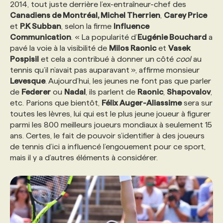
2014, tout juste derrière l’ex-entraîneur-chef des
Canadiens de Montréal, Michel Therrien
,
Carey Price
et
P.K Subban
, selon la firme
Influence
Communication
. « La popularité d’
Eugénie Bouchard
a
pavé la voie à la visibilité de
Milos Raonic
et
Vasek
Pospisil
et cela a contribué à donner un côté
cool
au
tennis qu’il n’avait pas auparavant », affirme monsieur
Levesque
. Aujourd’hui, les jeunes ne font pas que parler
de
Federer
ou
Nadal
, ils parlent de
Raonic
,
Shapovalov
,
etc. Parions que bientôt,
Félix Auger-Aliassime
sera sur
toutes les lèvres, lui qui est le plus jeune joueur à figurer
parmi les 800 meilleurs joueurs mondiaux à seulement 15
ans. Certes, le fait de pouvoir s’identifier à des joueurs
de tennis d’ici a influencé l’engouement pour ce sport,
mais il y a d’autres éléments à considérer.