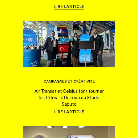
LIRE L'ARTICLE
CAMPAGNES ET CRÉATIVITÉ
Air Transat et Celsius font tourner
les têtes... et la roue au Stade
Saputo
LIRE L'ARTICLE