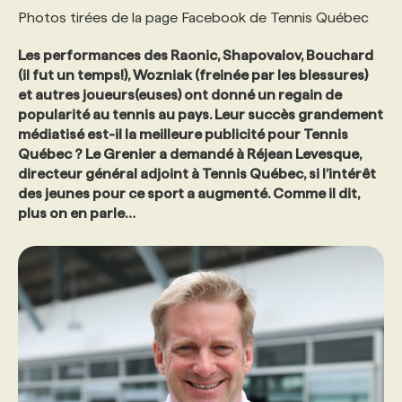
Photos tirées de la page Facebook de Tennis Québec
PROGRAMMES DE SUBVENTIONS
Les performances des Raonic, Shapovalov, Bouchard
(il fut un temps!), Wozniak (freinée par les blessures)
et autres joueurs(euses) ont donné un regain de
FAQ
popularité au tennis au pays. Leur succès grandement
médiatisé est-il la meilleure publicité pour Tennis
Québec ? Le Grenier a demandé à Réjean Levesque,
ANNONCEZ AVEC NOUS
directeur général adjoint à Tennis Québec, si l’intérêt
des jeunes pour ce sport a augmenté. Comme il dit,
plus on en parle…